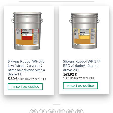
Sikkens Rubbol WF 375
Sikkens Rubbol WP 177
krycí stredný a vrchný
BPD základný náter na
náter na drevené okná a
drevo 20 L
dvere 1 L
163,92
€
s DPH (
133,27
€
bez DPH)
5,80
€
s DPH (
4,72
€
bez DPH)
PRIDAŤ DO KOŠÍKA
PRIDAŤ DO KOŠÍKA