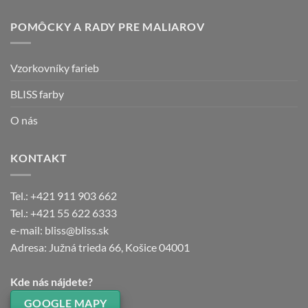
POMÔCKY A RADY PRE MALIAROV
Vzorkovníky farieb
BLISS farby
O nás
KONTAKT
Tel.: +421 911 903 662
Tel.: +421 55 622 6333
e-mail: bliss@bliss.sk
Adresa: Južná trieda 66, Košice 04001
Kde nás nájdete?
GOOGLE MAPY