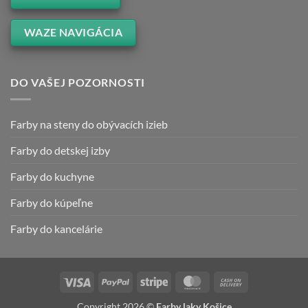
WAZE NAVIGÁCIA
DO VAŠEJ POZORNOSTI
Farby na steny do obývacích izieb
Farby do detskej izby
Farby do kuchyne
Farby do kúpeľne
Farby do kancelárie
Visa
PayPal
Stripe
MasterCard
Cash
On
Copyright 2026 ©
Farby laky Košice