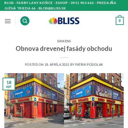
Skip
BLISS - FARBY LAKY KOŠICE - ESHOP - 0911 903 662 - PREDAJŇA
JUŽNÁ TRIEDA 66 - BLISS@BLISS.SK
to
content
0
SIKKENS
Obnova drevenej fasády obchodu
POSTED ON
18. APRÍLA 2021
BY
PATRIK PODOLAK
18
apr