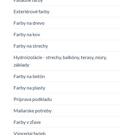
na
Exteriérové farby
stránke
produktu.
Farby na drevo
Farby na kov
Farby na strechy
Hydroizolácie - strechy, balkóny, terasy, múry,
základy
Farby na betón
Farby na plasty
Príprava podkladu
Maliarske potreby
Farby v zľave
Výpredaj farieb