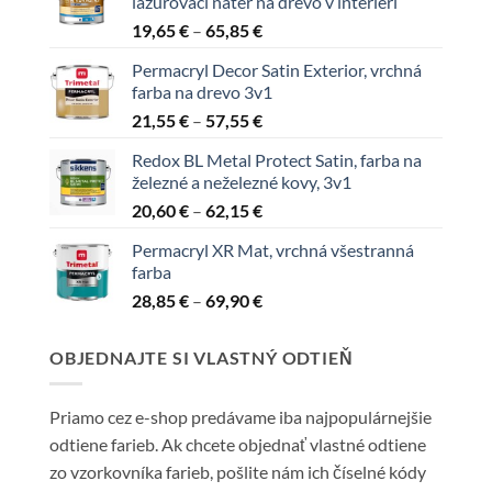
lazúrovací náter na drevo v interiéri
Price
19,65
€
–
65,85
€
range:
Permacryl Decor Satin Exterior, vrchná
19,65 €
farba na drevo 3v1
through
Price
21,55
€
–
57,55
€
65,85 €
range:
Redox BL Metal Protect Satin, farba na
21,55 €
železné a neželezné kovy, 3v1
through
Price
20,60
€
–
62,15
€
57,55 €
range:
Permacryl XR Mat, vrchná všestranná
20,60 €
farba
through
Price
28,85
€
–
69,90
€
62,15 €
range:
28,85 €
OBJEDNAJTE SI VLASTNÝ ODTIEŇ
through
69,90 €
Priamo cez e-shop predávame iba najpopulárnejšie
odtiene farieb. Ak chcete objednať vlastné odtiene
zo vzorkovníka farieb, pošlite nám ich číselné kódy