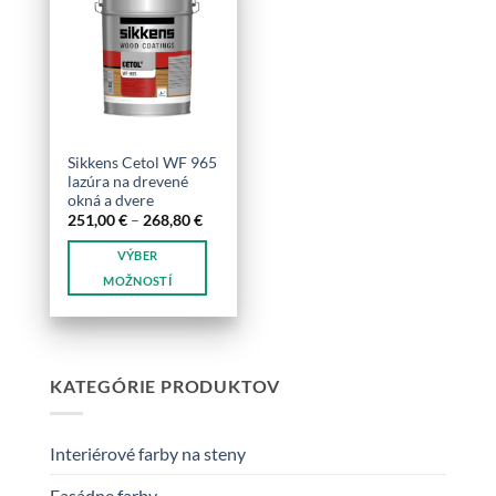
variantov.
Možnosti
Možnosti
si
si
môžete
môžete
vybrať
vybrať
na
na
stránke
stránke
produktu.
Sikkens Cetol WF 965
produktu.
lazúra na drevené
okná a dvere
Price
251,00
€
–
268,80
€
range:
251,00 €
VÝBER
through
268,80 €
MOŽNOSTÍ
Tento
produkt
má
viacero
KATEGÓRIE PRODUKTOV
variantov.
Možnosti
si
Interiérové farby na steny
môžete
vybrať
Fasádne farby