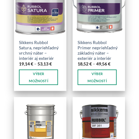
variantov.
variantov.
Možnosti
Možnosti
si
si
môžete
môžete
vybrať
vybrať
na
na
stránke
stránke
Sikkens Rubbol
Sikkens Rubbol
produktu.
produktu.
Satura, nepriehľadný
Primer nepriehľadný
vrchný náter –
základný náter –
interiér aj exteriér
exteriér a interiér
Price
Price
19,14
€
–
53,13
€
18,52
€
–
49,56
€
range:
range:
19,14 €
18,52 €
VÝBER
VÝBER
through
through
53,13 €
49,56 €
MOŽNOSTÍ
MOŽNOSTÍ
Tento
Tento
produkt
produkt
má
má
viacero
viacero
variantov.
variantov.
Možnosti
Možnosti
si
si
môžete
môžete