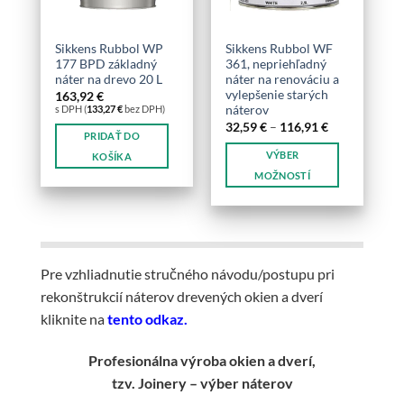
vybrať
vybrať
na
na
stránke
stránke
Sikkens Rubbol WP
Sikkens Rubbol WF
produktu.
produktu.
177 BPD základný
361, nepriehľadný
náter na drevo 20 L
náter na renováciu a
vylepšenie starých
163,92
€
s DPH (
133,27
€
bez DPH)
náterov
Price
32,59
€
–
116,91
€
PRIDAŤ DO
range:
32,59 €
VÝBER
KOŠÍKA
through
116,91 €
MOŽNOSTÍ
Tento
produkt
má
viacero
variantov.
Pre vzhliadnutie stručného návodu/postupu pri
Možnosti
rekonštrukcií náterov drevených okien a dverí
si
kliknite na
tento odkaz.
môžete
vybrať
Profesionálna
výroba okien a dverí
,
na
tzv. Joinery
– výber náterov
stránke