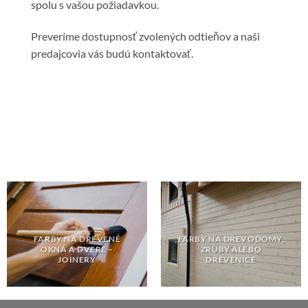
spolu s vašou požiadavkou.
Preveríme dostupnosť zvolených odtieňov a naši
predajcovia vás budú kontaktovať.
FARBY NA DREVENÉ
FARBY NA DREVODOMY,
OKNÁ A DVERE –
ZRUBY ALEBO
JOINERY
DREVENICE