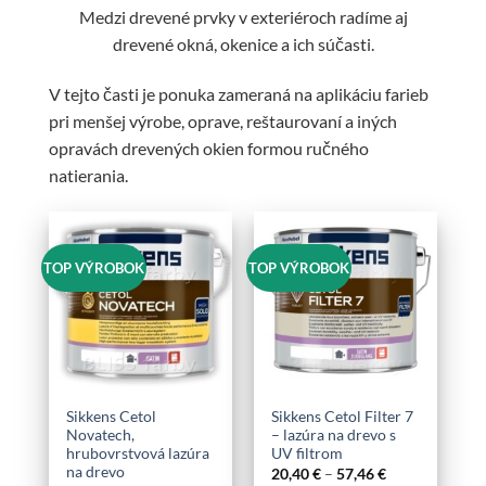
Medzi drevené prvky v exteriéroch radíme aj
drevené okná, okenice a ich súčasti.
V tejto časti je ponuka zameraná na aplikáciu farieb
pri menšej výrobe, oprave, reštaurovaní a iných
opravách drevených okien formou ručného
natierania.
TOP VÝROBOK
TOP VÝROBOK
Sikkens Cetol
Sikkens Cetol Filter 7
Novatech,
– lazúra na drevo s
hrubovrstvová lazúra
UV filtrom
na drevo
Price
20,40
€
–
57,46
€