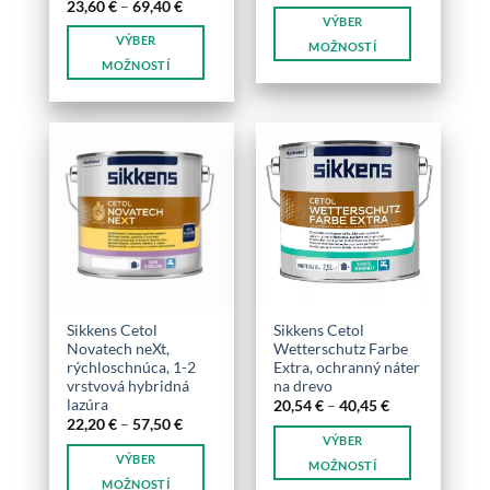
range:
Price
23,60
€
–
69,40
€
20,40 €
range:
VÝBER
through
23,60 €
VÝBER
57,46 €
through
MOŽNOSTÍ
69,40 €
MOŽNOSTÍ
Tento
Tento
produkt
produkt
má
má
viacero
viacero
variantov.
variantov.
Možnosti
Možnosti
si
si
môžete
môžete
vybrať
vybrať
na
na
stránke
stránke
produktu.
Sikkens Cetol
Sikkens Cetol
produktu.
Novatech neXt,
Wetterschutz Farbe
rýchloschnúca, 1-2
Extra, ochranný náter
vrstvová hybridná
na drevo
lazúra
Price
20,54
€
–
40,45
€
range:
Price
22,20
€
–
57,50
€
20,54 €
range:
VÝBER
through
22,20 €
VÝBER
40,45 €
through
MOŽNOSTÍ
57,50 €
MOŽNOSTÍ
Tento