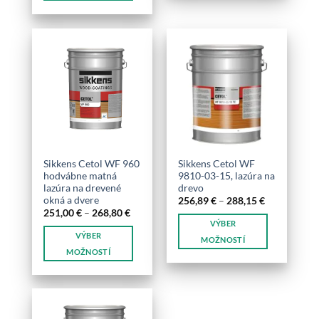
produkt
má
viacero
variantov.
Možnosti
si
môžete
vybrať
na
stránke
produktu.
Sikkens Cetol WF 960
Sikkens Cetol WF
hodvábne matná
9810-03-15, lazúra na
lazúra na drevené
drevo
okná a dvere
Price
256,89
€
–
288,15
€
range:
Price
251,00
€
–
268,80
€
256,89 €
range:
VÝBER
through
251,00 €
VÝBER
288,15 €
through
MOŽNOSTÍ
268,80 €
MOŽNOSTÍ
Tento
Tento
produkt
produkt
má
má
viacero
viacero
variantov.