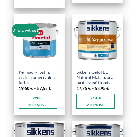
Tento
produkt
produkt
má
má
viacero
viacero
variantov.
Dlhá životnosť
variantov.
Možnosti
Možnosti
si
si
môžete
môžete
vybrať
vybrať
na
na
stránke
stránke
produktu.
Permacryl Satin,
Sikkens Cetol BL
produktu.
vrchná univerzálna
Natural Mat, lazúra
farba
na drevené fasády
Price
Price
19,60
€
–
57,55
€
17,25
€
–
58,95
€
range:
range:
19,60 €
17,25 €
VÝBER
VÝBER
through
through
57,55 €
58,95 €
MOŽNOSTÍ
MOŽNOSTÍ
Tento
Tento
produkt
produkt
má
má
viacero
viacero