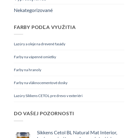
Nekategorizované
FARBY PODĽA VYUŽITIA
Lazúry a oleje na drevené fasády
Farby na vápenné omietky
Farby na hranoly
Farby na vláknocementové dosky
Lazúry Sikkens CETOL pre drevo v exteriéri
DO VAŠEJ POZORNOSTI
Sikkens Cetol BL Natural Mat Interior,