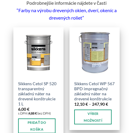
produktu.
Podrobnejšie informácie nájdete v časti
“Farby na výrobu drevených okien, dverí, okeníc a
drevených roliet”
Sikkens Cetol SP 520
Sikkens Cetol WP 567
transparentný
BPD impregnačný
základný náter na
základný náter na
drevené konštrukcie
drevené konštrukcie
1 L
Price
12,10
€
–
247,90
€
range:
6,00
€
12,10 €
s DPH (
4,88
€
bez DPH)
VÝBER
through
247,90 €
MOŽNOSTÍ
PRIDAŤ DO
Tento
KOŠÍKA