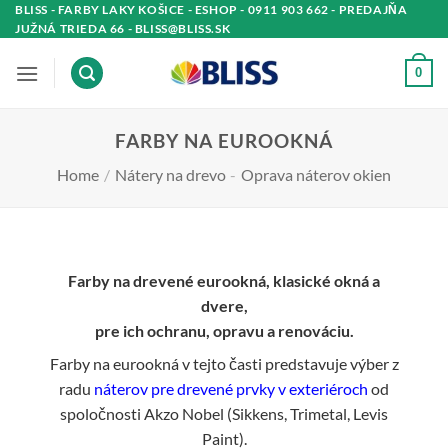
Skip
BLISS - FARBY LAKY KOŠICE - ESHOP - 0911 903 662 - PREDAJŇA
JUŽNÁ TRIEDA 66 - BLISS@BLISS.SK
to
content
0
FARBY NA EUROOKNÁ
Home
/
Nátery na drevo
-
Oprava náterov okien
Farby na drevené eurookná, klasické okná a
dvere,
pre ich ochranu, opravu a renováciu.
Farby na eurookná v tejto časti predstavuje výber z
radu
náterov pre drevené prvky v exteriéroch
od
spoločnosti Akzo Nobel (Sikkens, Trimetal, Levis
Paint).