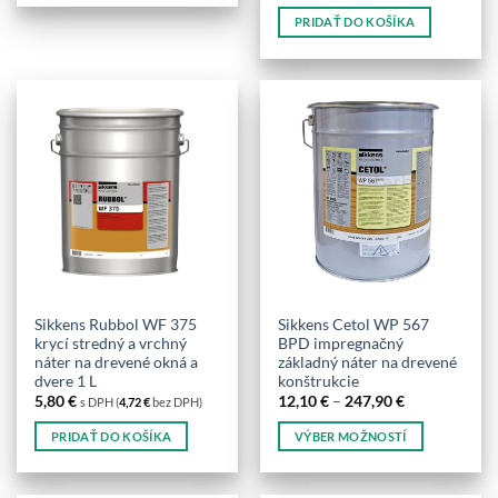
produkt
PRIDAŤ DO KOŠÍKA
má
viacero
variantov.
Možnosti
si
môžete
vybrať
na
stránke
produktu.
Sikkens Rubbol WF 375
Sikkens Cetol WP 567
krycí stredný a vrchný
BPD impregnačný
náter na drevené okná a
základný náter na drevené
dvere 1 L
konštrukcie
Price
5,80
€
12,10
€
–
247,90
€
s DPH (
4,72
€
bez DPH)
range:
12,10 €
PRIDAŤ DO KOŠÍKA
VÝBER MOŽNOSTÍ
through
247,90 €
Tento
produkt