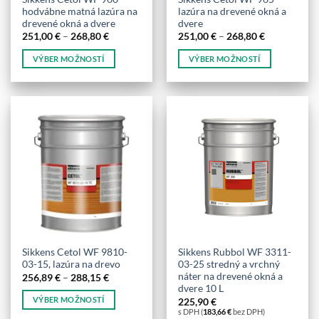
hodvábne matná lazúra na
lazúra na drevené okná a
drevené okná a dvere
dvere
Price
Price
251,00
€
–
268,80
€
251,00
€
–
268,80
€
range:
range:
251,00 €
251,00 €
VÝBER MOŽNOSTÍ
VÝBER MOŽNOSTÍ
through
through
268,80 €
268,80 €
Tento
Tento
produkt
produkt
má
má
viacero
viacero
variantov.
variantov.
Možnosti
Možnosti
si
si
môžete
môžete
vybrať
vybrať
na
na
stránke
stránke
produktu.
produktu.
Sikkens Cetol WF 9810-
Sikkens Rubbol WF 3311-
03-15, lazúra na drevo
03-25 stredný a vrchný
náter na drevené okná a
Price
256,89
€
–
288,15
€
range:
dvere 10 L
256,89 €
VÝBER MOŽNOSTÍ
225,90
€
through
s DPH (
183,66
€
bez DPH)
288,15 €
Tento