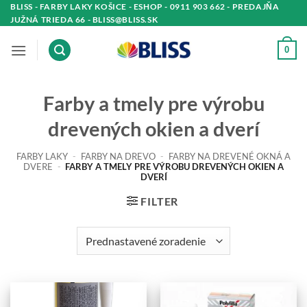
Skip
BLISS - FARBY LAKY KOŠICE - ESHOP - 0911 903 662 - PREDAJŇA
JUŽNÁ TRIEDA 66 - BLISS@BLISS.SK
to
content
0
Farby a tmely pre výrobu
drevených okien a dverí
FARBY LAKY
-
FARBY NA DREVO
-
FARBY NA DREVENÉ OKNÁ A
DVERE
-
FARBY A TMELY PRE VÝROBU DREVENÝCH OKIEN A
DVERÍ
FILTER