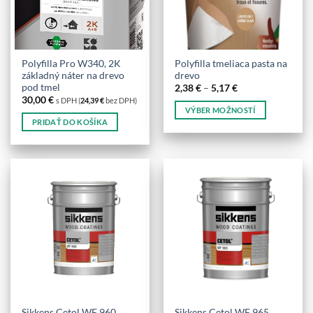
Polyfilla Pro W340, 2K
Polyfilla tmeliaca pasta na
základný náter na drevo
drevo
pod tmel
Price
2,38
€
–
5,17
€
range:
30,00
€
s DPH (
24,39
€
bez DPH)
2,38 €
VÝBER MOŽNOSTÍ
through
PRIDAŤ DO KOŠÍKA
5,17 €
Tento
produkt
má
viacero
variantov.
Možnosti
si
môžete
vybrať
na
stránke
produktu.
Sikkens Cetol WF 960
Sikkens Cetol WF 965