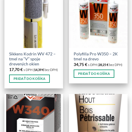
Sikkens Kodrin WV 472 –
Polyfilla Pro W350 – 2K
tmel na “V” spoje
tmel na drevo
drevených okien
34,75
€
s DPH (
28,25
€
bez DPH)
17,70
€
s DPH (
14,39
€
bez DPH)
PRIDAŤ DO KOŠÍKA
PRIDAŤ DO KOŠÍKA