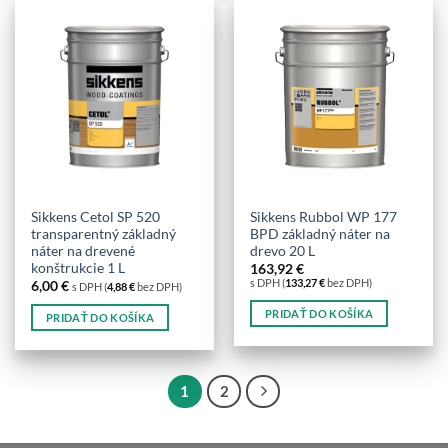
má
viacero
variantov.
Možnosti
si
môžete
vybrať
na
stránke
produktu.
Sikkens Cetol SP 520
Sikkens Rubbol WP 177
transparentný základný
BPD základný náter na
náter na drevené
drevo 20 L
konštrukcie 1 L
163,92
€
s DPH (
133,27
€
bez DPH)
6,00
€
s DPH (
4,88
€
bez DPH)
PRIDAŤ DO KOŠÍKA
PRIDAŤ DO KOŠÍKA
1
2