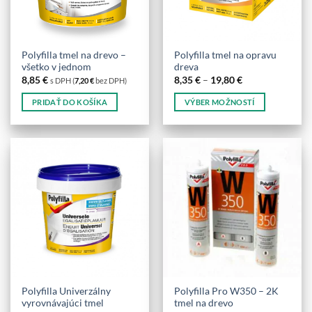
na
stránke
produktu.
Polyfilla tmel na drevo –
Polyfilla tmel na opravu
všetko v jednom
dreva
Price
8,85
€
8,35
€
–
19,80
€
s DPH (
7,20
€
bez DPH)
range:
8,35 €
PRIDAŤ DO KOŠÍKA
VÝBER MOŽNOSTÍ
through
19,80 €
Tento
produkt
má
viacero
variantov.
Možnosti
si
môžete
vybrať
na
stránke
produktu.
Polyfilla Univerzálny
Polyfilla Pro W350 – 2K
vyrovnávajúci tmel
tmel na drevo