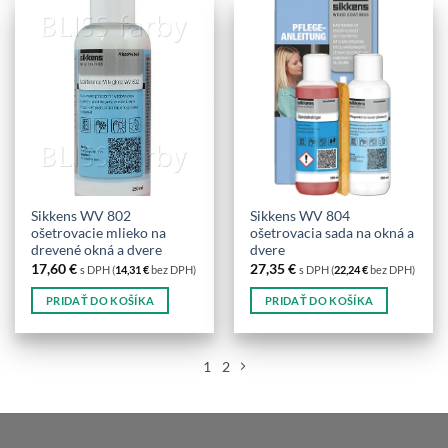
viacero
variantov.
Možnosti
si
môžete
vybrať
na
stránke
produktu.
Sikkens WV 802
Sikkens WV 804
ošetrovacie mlieko na
ošetrovacia sada na okná a
drevené okná a dvere
dvere
17,60
€
27,35
€
s DPH (
14,31
€
bez DPH)
s DPH (
22,24
€
bez DPH)
PRIDAŤ DO KOŠÍKA
PRIDAŤ DO KOŠÍKA
1
2