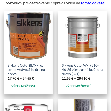
výrobkov pre ošetrovanie / opravu okien na
tomto
odkaze
.
Sikkens Cetol BLX-Pro,
Sikkens Cetol WF 9810-
tenko vrstvová lazúra na
46-25 všestranná lazúra na
drevo
drevo (3v1)
Price
Price
17,70
€
–
54,65
€
11,65
€
–
284,10
€
range:
range:
17,70 €
11,65 €
VÝBER MOŽNOSTÍ
VÝBER MOŽNOSTÍ
through
through
54,65 €
284,10 €
Tento
Tento
produkt
produkt
má
má
viacero
viacero
Dlhá životnosť