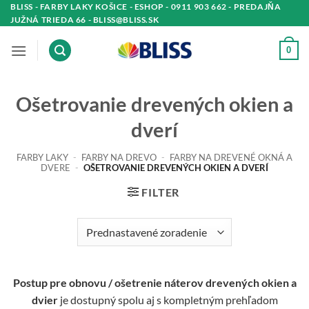
Skip
BLISS - FARBY LAKY KOŠICE - ESHOP - 0911 903 662 - PREDAJŇA
JUŽNÁ TRIEDA 66 - BLISS@BLISS.SK
to
content
0
Ošetrovanie drevených okien a
dverí
FARBY LAKY
-
FARBY NA DREVO
-
FARBY NA DREVENÉ OKNÁ A
DVERE
-
OŠETROVANIE DREVENÝCH OKIEN A DVERÍ
FILTER
Postup pre obnovu / ošetrenie náterov drevených okien a
dvier
je dostupný spolu aj s kompletným prehľadom