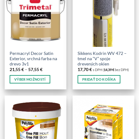
variantov.
variantov.
Možnosti
Možnosti
si
si
môžete
môžete
vybrať
vybrať
na
na
stránke
stránke
produktu.
produktu.
Permacryl Decor Satin
Sikkens Kodrin WV 472 –
Exterior, vrchná farba na
tmel na “V” spoje
drevo 3v1
drevených okien
Price
21,55
€
–
57,55
€
17,70
€
s DPH (
14,39
€
bez DPH)
range:
21,55 €
VÝBER MOŽNOSTÍ
PRIDAŤ DO KOŠÍKA
through
57,55 €
Tento
produkt
má
viacero
variantov.
Možnosti
si
môžete
vybrať