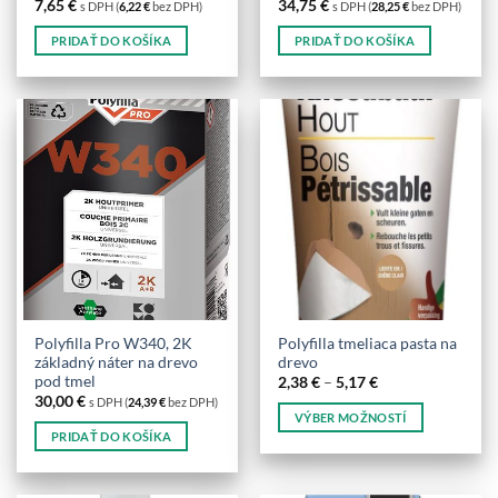
7,65
€
34,75
€
s DPH (
6,22
€
bez DPH)
s DPH (
28,25
€
bez DPH)
PRIDAŤ DO KOŠÍKA
PRIDAŤ DO KOŠÍKA
Polyfilla Pro W340, 2K
Polyfilla tmeliaca pasta na
základný náter na drevo
drevo
pod tmel
Price
2,38
€
–
5,17
€
range:
30,00
€
s DPH (
24,39
€
bez DPH)
2,38 €
VÝBER MOŽNOSTÍ
through
PRIDAŤ DO KOŠÍKA
5,17 €
Tento
produkt
má