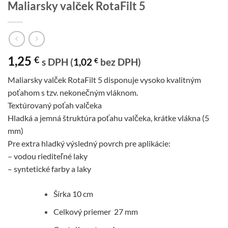
Maliarsky valček RotaFilt 5
1,25
€
s DPH (
1,02
€
bez DPH)
Maliarsky valček RotaFilt 5 disponuje vysoko kvalitným
poťahom s tzv. nekonečným vláknom.
Textúrovaný poťah valčeka
Hladká a jemná štruktúra poťahu valčeka, krátke vlákna (5
mm)
Pre extra hladký výsledný povrch pre aplikácie:
– vodou riediteľné laky
– syntetické farby a laky
Šírka 10 cm
Celkový priemer 27 mm