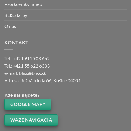
Vzorkovníky farieb
BLISS farby
O nás
KONTAKT
Tel.: +421 911 903 662
Tel.: +421 55 622 6333
e-mail: bliss@bliss.sk
Adresa: Južná trieda 66, Košice 04001
Kde nás nájdete?
GOOGLE MAPY
WAZE NAVIGÁCIA