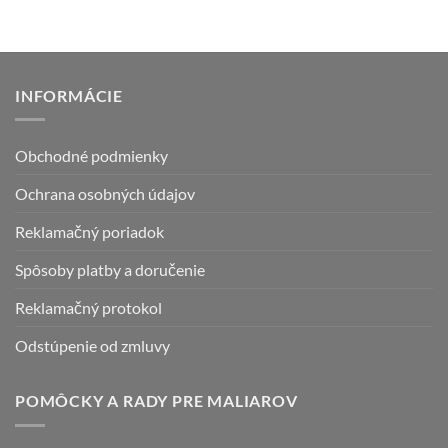
produkt
má
viacero
variantov.
INFORMÁCIE
Možnosti
si
môžete
Obchodné podmienky
vybrať
na
Ochrana osobných údajov
stránke
produktu.
Reklamačný poriadok
Spôsoby platby a doručenie
Reklamačný protokol
Odstúpenie od zmluvy
POMÔCKY A RADY PRE MALIAROV