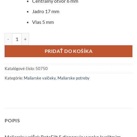
Centrálny otvor 6 mm
Jadro 17 mm
Vlas 5 mm
množstvo Maliarsky valček RotaFilt 5
PRIDAŤ DO KOŠÍKA
Katalógové číslo:
50750
Kategórie:
Maliarske valčeky
,
Maliarske potreby
POPIS
Maliarsky valček RotaFilt 5 disponuje vysoko kvalitným