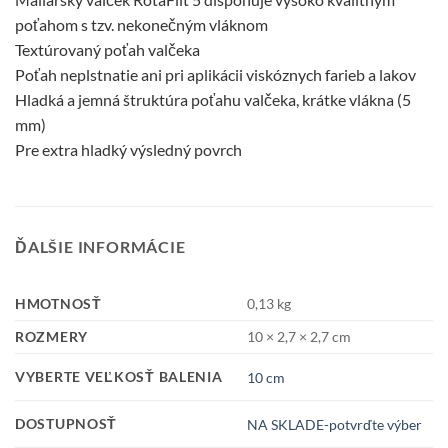
poťahom s tzv. nekonečným vláknom
Textúrovaný poťah valčeka
Poťah neplstnatie ani pri aplikácii viskóznych farieb a lakov
Hladká a jemná štruktúra poťahu valčeka, krátke vlákna (5
mm)
Pre extra hladký výsledný povrch
ĎALŠIE INFORMÁCIE
HMOTNOSŤ
0,13 kg
ROZMERY
10 × 2,7 × 2,7 cm
VYBERTE VEĽKOSŤ BALENIA
10 cm
DOSTUPNOSŤ
NA SKLADE-potvrďte výber