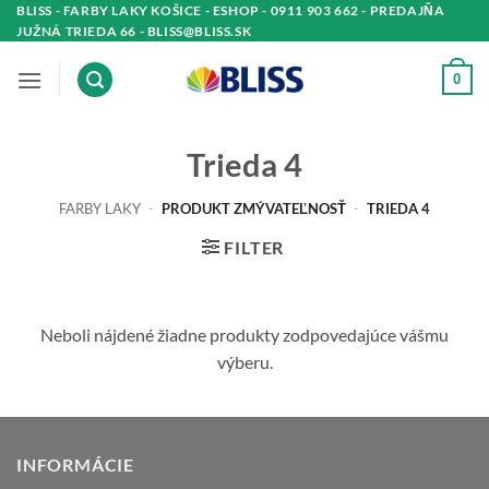
Skip
BLISS - FARBY LAKY KOŠICE - ESHOP - 0911 903 662 - PREDAJŇA
JUŽNÁ TRIEDA 66 - BLISS@BLISS.SK
to
content
0
Trieda 4
FARBY LAKY
-
PRODUKT ZMÝVATEĽNOSŤ
-
TRIEDA 4
FILTER
Neboli nájdené žiadne produkty zodpovedajúce vášmu
výberu.
INFORMÁCIE