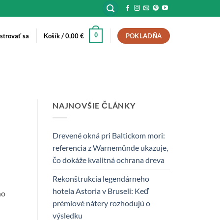
0
istrovať sa
Košík /
0,00
€
POKLADŇA
NAJNOVŠIE ČLÁNKY
Drevené okná pri Baltickom mori:
referencia z Warnemünde ukazuje,
čo dokáže kvalitná ochrana dreva
Rekonštrukcia legendárneho
hotela Astoria v Bruseli: Keď
ho
prémiové nátery rozhodujú o
výsledku