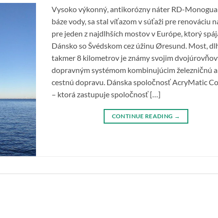
Vysoko výkonný, antikorózny náter RD-Monogua
báze vody, sa stal víťazom v súťaži pre renováciu 
pre jeden z najdlhších mostov v Európe, ktorý spáj
Dánsko so Švédskom cez úžinu Øresund. Most, dl
takmer 8 kilometrov je známy svojim dvojúrovňo
dopravným systémom kombinujúcim železničnú a
cestnú dopravu. Dánska spoločnosť AcryMatic Co
– ktorá zastupuje spoločnosť […]
CONTINUE READING
→