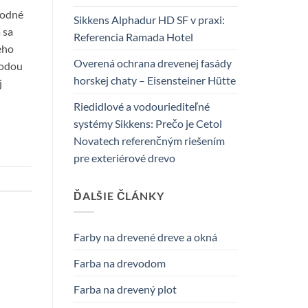
hodné
Sikkens Alphadur HD SF v praxi:
 sa
Referencia Ramada Hotel
eho
Overená ochrana drevenej fasády
vodou
horskej chaty – Eisensteiner Hütte
j
Riedidlové a vodouriediteľné
systémy Sikkens: Prečo je Cetol
Novatech referenčným riešením
pre exteriérové drevo
ĎALŠIE ČLÁNKY
Farby na drevené dreve a okná
Farba na drevodom
Farba na drevený plot