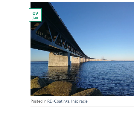
09
jan
Posted in
RD-Coatings
,
Inšpirácie