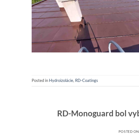
Posted in
Hydroizolácie
,
RD-Coatings
RD-Monoguard bol vyb
POSTED O