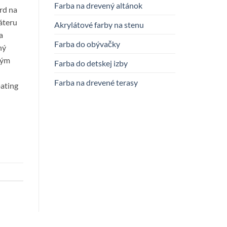
Farba na drevený altánok
rd na
náteru
Akrylátové farby na stenu
a
Farba do obývačky
hý
vým
Farba do detskej izby
Farba na drevené terasy
ating