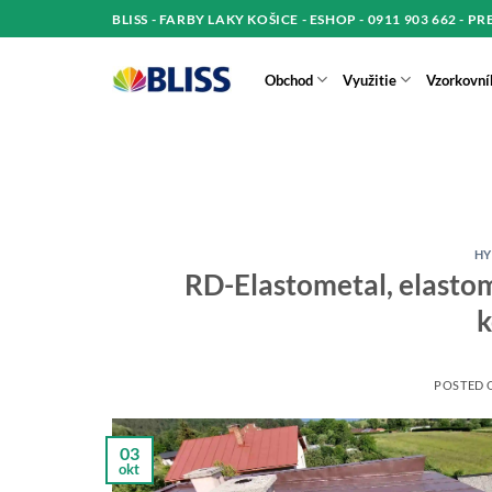
Skip
BLISS - FARBY LAKY KOŠICE - ESHOP - 0911 903 662 - P
to
content
Obchod
Využitie
Vzorkovní
HY
RD-Elastometal, elasto
k
POSTED
03
okt