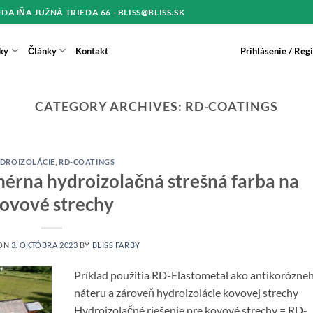
REDAJŇA JUŽNÁ TRIEDA 66 - BLISS@BLISS.SK
ky
Články
Kontakt
Prihlásenie / Reg
CATEGORY ARCHIVES:
RD-COATINGS
DROIZOLÁCIE
,
RD-COATINGS
mérna hydroizolačná strešná farba na
ovové strechy
 ON
3. OKTÓBRA 2023
BY
BLISS FARBY
Príklad použitia RD-Elastometal ako antikorózne
náteru a zároveň hydroizolácie kovovej strechy
Hydroizolačné riešenie pre kovové strechy = RD-