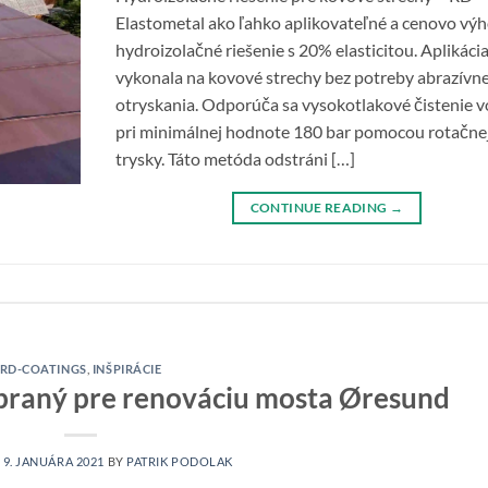
Elastometal ako ľahko aplikovateľné a cenovo vý
hydroizolačné riešenie s 20% elasticitou. Aplikácia
vykonala na kovové strechy bez potreby abrazívn
otryskania. Odporúča sa vysokotlakové čistenie 
pri minimálnej hodnote 180 bar pomocou rotačne
trysky. Táto metóda odstráni […]
CONTINUE READING
→
RD-COATINGS
,
INŠPIRÁCIE
raný pre renováciu mosta Øresund
N
9. JANUÁRA 2021
BY
PATRIK PODOLAK