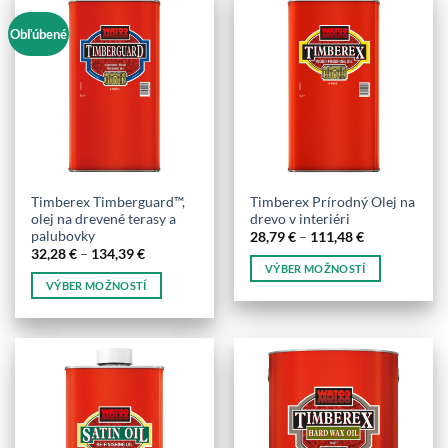
Obľúbené
Timberex Timberguard™,
Timberex Prírodný Olej na
olej na drevené terasy a
drevo v interiéri
palubovky
Price
28,79
€
–
111,48
€
range:
Price
32,28
€
–
134,39
€
28,79 €
range:
VÝBER MOŽNOSTÍ
through
32,28 €
VÝBER MOŽNOSTÍ
111,48 €
Tento
through
134,39 €
Tento
produkt
produkt
má
má
viacero
viacero
variantov.
variantov.
Možnosti
Možnosti
si
si
môžete