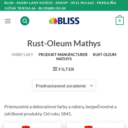
Skip
BLISS - FARBY LAKY KOŠICE - ESHOP - 0911 903 662 - PREDAJŇA
JUŽNÁ TRIEDA 66 - BLISS@BLISS.SK
to
content
0
Rust-Oleum Mathys
FARBY LAKY
-
PRODUKT MANUFACTURER
-
RUST-OLEUM
MATHYS
FILTER
Priemyselné a dekoratívne farby a nátery, bezpečnostné a
údržbové produkty. Od roku 1845.