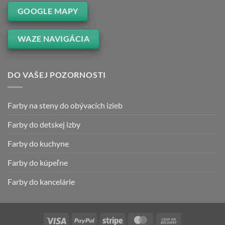
GOOGLE MAPY
WAZE NAVIGÁCIA
DO VAŠEJ POZORNOSTI
Farby na steny do obývacích izieb
Farby do detskej izby
Farby do kuchyne
Farby do kúpeľne
Farby do kancelárie
Visa
PayPal
Stripe
MasterCard
Cash