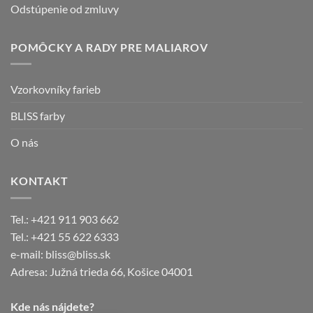
Odstúpenie od zmluvy
POMÔCKY A RADY PRE MALIAROV
Vzorkovníky farieb
BLISS farby
O nás
KONTAKT
Tel.: +421 911 903 662
Tel.: +421 55 622 6333
e-mail: bliss@bliss.sk
Adresa: Južná trieda 66, Košice 04001
Kde nás nájdete?