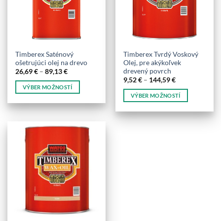
môžete
vybrať
vybrať
na
na
stránke
stránke
produktu.
produktu.
Timberex Saténový
Timberex Tvrdý Voskový
ošetrujúci olej na drevo
Olej, pre akýkoľvek
drevený povrch
Price
26,69
€
–
89,13
€
range:
Price
9,52
€
–
144,59
€
26,69 €
range:
VÝBER MOŽNOSTÍ
through
9,52 €
VÝBER MOŽNOSTÍ
89,13 €
Tento
through
144,59 €
Tento
produkt
produkt
má
má
viacero
viacero
variantov.
variantov.
Možnosti
Možnosti
si
si
môžete
môžete
vybrať
vybrať
na
na
stránke
stránke
produktu.
produktu.