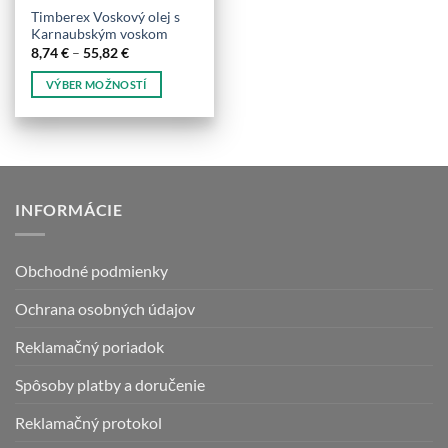
Timberex Voskový olej s
Karnaubským voskom
Price
8,74
€
–
55,82
€
range:
8,74 €
VÝBER MOŽNOSTÍ
through
55,82 €
Tento
produkt
má
viacero
variantov.
INFORMÁCIE
Možnosti
si
môžete
Obchodné podmienky
vybrať
na
Ochrana osobných údajov
stránke
produktu.
Reklamačný poriadok
Spôsoby platby a doručenie
Reklamačný protokol