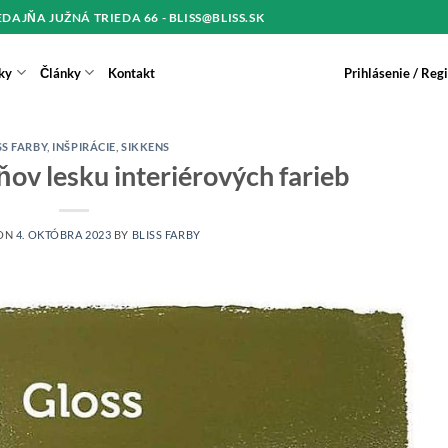
REDAJŇA JUŽNÁ TRIEDA 66 - BLISS@BLISS.SK
ky
Články
Kontakt
Prihlásenie / Reg
SS FARBY
,
INŠPIRÁCIE
,
SIKKENS
ňov lesku interiérových farieb
 ON
4. OKTÓBRA 2023
BY
BLISS FARBY