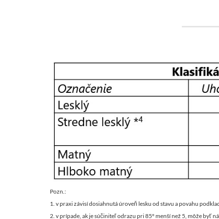
Pozn.:
1. v praxi závisí dosiahnutá úroveň lesku od stavu a povahu podkla
2. v prípade, ak je súčiniteľ odrazu pri 85° menší než 5, môže byť 