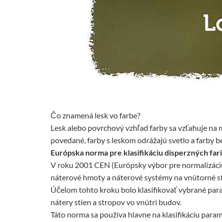
Čo znamená lesk vo farbe?
Lesk alebo povrchový vzhľad farby sa vzťahuje na 
povedané, farby s leskom odrážajú svetlo a farby be
Európska norma pre klasifikáciu disperzných fa
V roku 2001 CEN (Európsky výbor pre normalizáciu
náterové hmoty a náterové systémy na vnútorné sten
Účelom tohto kroku bolo klasifikovať vybrané para
nátery stien a stropov vo vnútri budov.
Táto norma sa používa hlavne na klasifikáciu param