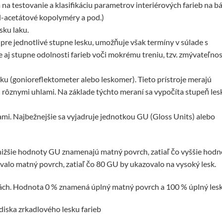
 na testovanie a klasifikáciu parametrov interiérových farieb na b
yl-acetátové kopolyméry a pod.)
sku laku.
re jednotlivé stupne lesku, umožňuje však termíny v súlade s
aj stupne odolnosti farieb voči mokrému treniu, tzv. zmývateľnos
u (gonioreflektometer alebo leskomer). Tieto prístroje merajú
rôznymi uhlami. Na základe týchto meraní sa vypočíta stupeň les
mi. Najbežnejšie sa vyjadruje jednotkou GU (Gloss Units) alebo
 nižšie hodnoty GU znamenajú matný povrch, zatiaľ čo vyššie hodn
valo matný povrch, zatiaľ čo 80 GU by ukazovalo na vysoký lesk.
tách. Hodnota 0 % znamená úplný matný povrch a 100 % úplný lesk
adiska zrkadlového lesku farieb