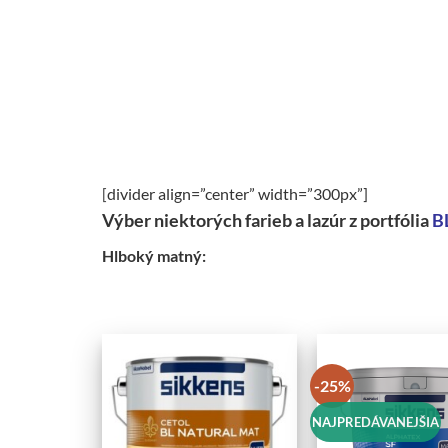
[
divider align=”center” width=”300px”]
Výber niektorých farieb a lazúr z portfólia
B
Hlboký matný:
-25%
NAJPREDÁVANEJŠIA