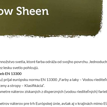
množstvo svetla, ktoré farba odráža od svojho povrchu. Jednoduc
z lesku svetlo pohlcujú.
rieb EN 13300
) prijal európsku normu EN 13300 „Farby a laky – Vodou riediteľ
y a stropy – Klasifikácia“.
metre náterov získaných z disperzných (vodou riediteľných) farie
etrov náterov pre trh Európskej únie, avšak aj v krajinách mimo E