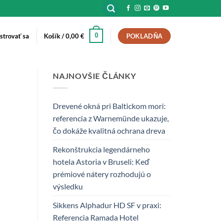
0
istrovať sa
Košík /
0,00
€
POKLADŇA
NAJNOVŠIE ČLÁNKY
Drevené okná pri Baltickom mori:
referencia z Warnemünde ukazuje,
čo dokáže kvalitná ochrana dreva
Rekonštrukcia legendárneho
hotela Astoria v Bruseli: Keď
prémiové nátery rozhodujú o
výsledku
Sikkens Alphadur HD SF v praxi:
Referencia Ramada Hotel