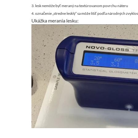
3. lesk nemôže byť meraný na textúrovanom povrchu náteru
4. označenie „stredne lesklý“ sa môže líšiť podľa národných zvyklos
Ukážka merania lesku: