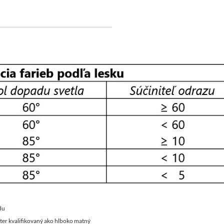
du
náter kvalifikovaný ako hlboko matný