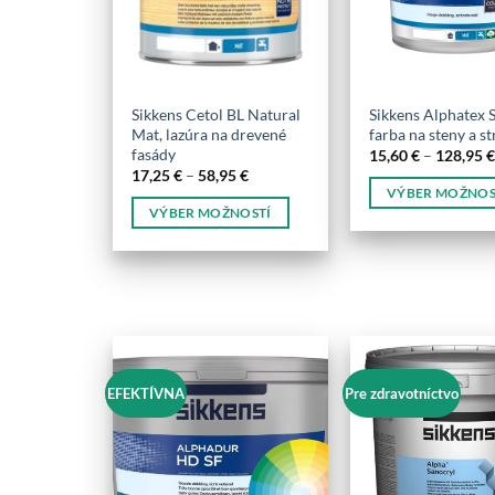
Sikkens Cetol BL Natural
Sikkens Alphatex S
Mat, lazúra na drevené
farba na steny a s
fasády
15,60
€
–
128,95
Price
17,25
€
–
58,95
€
range:
VÝBER MOŽNOS
17,25 €
VÝBER MOŽNOSTÍ
Tento
through
58,95 €
Tento
produkt
produkt
má
má
viacero
viacero
variantov.
variantov.
Možnosti
Možnosti
si
si
EFEKTÍVNA
Pre zdravotníctvo
môžete
môžete
vybrať
vybrať
na
na
stránke
stránke