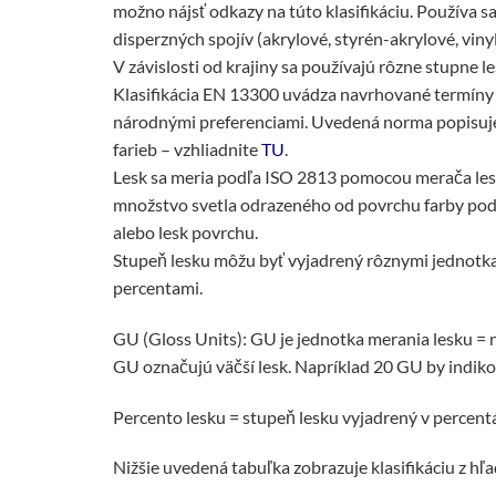
možno nájsť odkazy na túto klasifikáciu. Používa sa
disperzných spojív (akrylové, styrén-akrylové, vin
V závislosti od krajiny sa používajú rôzne stupne le
Klasifikácia EN 13300 uvádza navrhované termíny p
národnými preferenciami. Uvedená norma popisuje 
farieb – vzhliadnite
TU
.
Lesk sa meria podľa ISO 2813 pomocou merača lesk
množstvo svetla odrazeného od povrchu farby pod 
alebo lesk povrchu.
Stupeň lesku môžu byť vyjadrený rôznymi jednotka
percentami.
GU (Gloss Units): GU je jednotka merania lesku =
GU označujú väčší lesk. Napríklad 20 GU by indiko
Percento lesku = stupeň lesku vyjadrený v percen
Nižšie uvedená tabuľka zobrazuje klasifikáciu z hľ