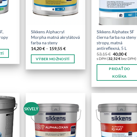
F,
Sikkens Alphacryl
Sikkens Alphatex SF
tropy
Morpha matná akrylátová
čierna farba na steny
farba na steny
stropy, matná
Price
€
range:
antireflexná, 5 L
Price
14,20
€
–
159,55
€
15,60 €
range:
Pôvodná
Aktu
TÍ
53,15
€
40,00
€
through
14,20 €
cena
cena
s DPH (
32,52
€
bez DPH)
VÝBER MOŽNOSTÍ
128,95 €
through
bola:
je:
159,55 €
Tento
53,15 €.
40,00
PRIDAŤ DO
produkt
KOŠÍKA
má
viacero
variantov.
Možnosti
si
SKVELÝ
môžete
vybrať
na
stránke