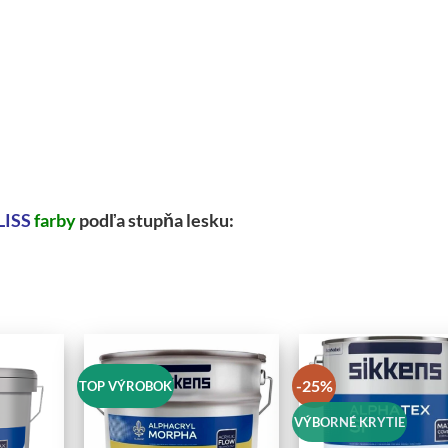
LISS
farby
podľa stupňa lesku:
-25%
TOP VÝROBOK
VÝBORNÉ KRYTIE