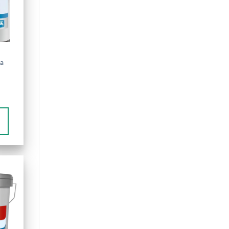
 a
álna
 €.