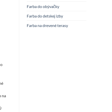
Farba do obývačky
Farba do detskej izby
Farba na drevené terasy
ho
né
b na
Ú