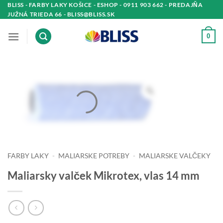
Skip
BLISS - FARBY LAKY KOŠICE - ESHOP - 0911 903 662 - PREDAJŇA
JUŽNÁ TRIEDA 66 - BLISS@BLISS.SK
to
content
0
FARBY LAKY
-
MALIARSKE POTREBY
-
MALIARSKE VALČEKY
Maliarsky valček Mikrotex, vlas 14 mm