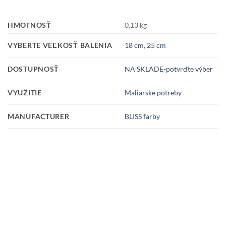
HMOTNOSŤ
0,13 kg
VYBERTE VEĽKOSŤ BALENIA
18 cm
,
25 cm
DOSTUPNOSŤ
NA SKLADE-potvrďte výber
VYUŽITIE
Maliarske potreby
MANUFACTURER
BLISS farby