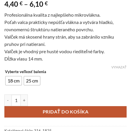
Price
4,40
–
6,10
€
€
range:
Profesionálna kvalita z najlepšieho mikrovlákna.
4,40 €
Poťah valca prakticky nepúšťa vlákna a vytvára hladkú,
through
rovnomernú štruktúru natieraného povrchu.
6,10 €
Valček má skosené hrany strán, aby sa zabránilo vzniku
pruhov pri natieraní.
Valček je vhodný pre husté vodou riediteľné farby.
Dĺžka vlasu 14 mm.
VYMAZAŤ
Vyberte veľkosť balenia
18 cm
25 cm
množstvo Maliarsky valček Mikrotex, vlas 14 mm
PRIDAŤ DO KOŠÍKA
Katalógové číslo:
316_1825