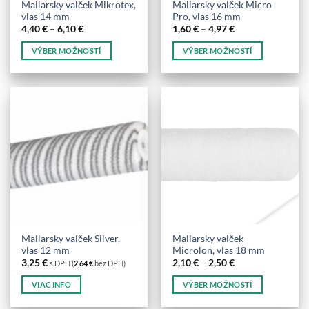
Maliarsky valček Mikrotex,
Maliarsky valček Micro
vlas 14 mm
Pro, vlas 16 mm
Price
Price
4,40
€
–
6,10
€
1,60
€
–
4,97
€
range:
range:
4,40 €
1,60 €
VÝBER MOŽNOSTÍ
VÝBER MOŽNOSTÍ
through
through
6,10 €
4,97 €
Tento
Tento
produkt
produkt
má
má
viacero
viacero
variantov.
variantov.
Možnosti
Možnosti
si
si
môžete
môžete
vybrať
vybrať
na
na
stránke
stránke
produktu.
produktu.
Maliarsky valček Silver,
Maliarsky valček
vlas 12 mm
Microlon, vlas 18 mm
Price
3,25
€
2,10
€
–
2,50
€
s DPH (
2,64
€
bez DPH)
range:
2,10 €
VIAC INFO
VÝBER MOŽNOSTÍ
through
2,50 €
Tento