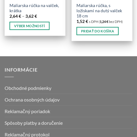
Maliarska rúčka na valček,
Maliarska rúčka, s
krátka
ložiskami na dutý valček
18 cm
Price
2,64
€
–
3,62
€
range:
1,52
€
s DPH (
1,24
€
bez DPH)
2,64 €
VÝBER MOŽNOSTÍ
through
PRIDAŤ DO KOŠÍKA
3,62 €
Tento
produkt
má
viacero
variantov.
Možnosti
INFORMÁCIE
si
môžete
vybrať
Obchodné podmienky
na
stránke
Ochrana osobných údajov
produktu.
Reklamačný poriadok
Spôsoby platby a doručenie
Reklamačný protokol