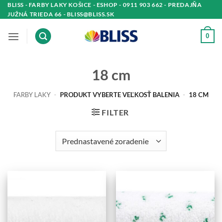
Skip
BLISS - FARBY LAKY KOŠICE - ESHOP - 0911 903 662 - PREDAJŇA
JUŽNÁ TRIEDA 66 - BLISS@BLISS.SK
to
content
0
18 cm
FARBY LAKY
-
PRODUKT VYBERTE VEĽKOSŤ BALENIA
-
18 CM
FILTER