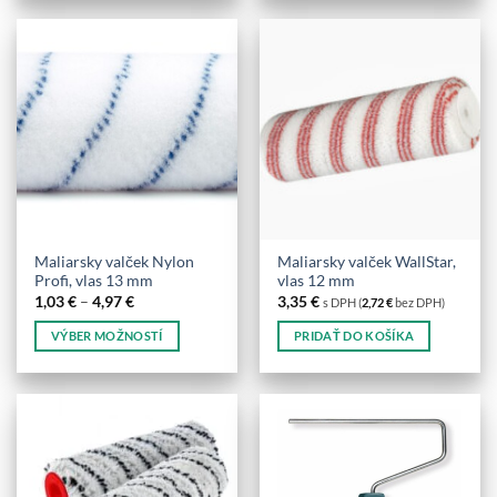
produkt
má
viacero
variantov.
Možnosti
si
môžete
vybrať
na
stránke
produktu.
Maliarsky valček Nylon
Maliarsky valček WallStar,
Profi, vlas 13 mm
vlas 12 mm
Price
1,03
€
–
4,97
€
3,35
€
s DPH (
2,72
€
bez DPH)
range:
1,03 €
VÝBER MOŽNOSTÍ
PRIDAŤ DO KOŠÍKA
through
4,97 €
Tento
produkt
má
viacero
variantov.
Možnosti