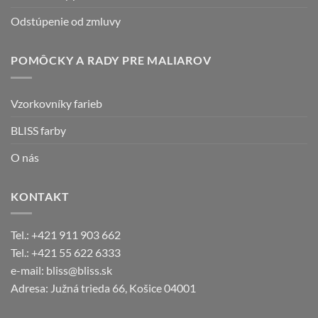
Odstúpenie od zmluvy
POMÔCKY A RADY PRE MALIAROV
Vzorkovníky farieb
BLISS farby
O nás
KONTAKT
Tel.: +421 911 903 662
Tel.: +421 55 622 6333
e-mail: bliss@bliss.sk
Adresa: Južná trieda 66, Košice 04001