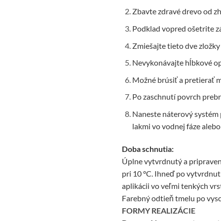
Zbavte zdravé drevo od zh
Podklad vopred ošetrite 
Zmiešajte tieto dve zložk
Nevykonávajte hĺbkové opr
Možné brúsiť a pretierať m
Po zaschnutí povrch prebr
Naneste náterový systém p
lakmi vo vodnej fáze alebo
Doba schnutia:
Úplne vytvrdnutý a pripravený
pri 10 °C. Ihneď po vytvrdnut
aplikácii vo veľmi tenkých vr
Farebný odtieň tmelu po vysc
FORMY REALIZÁCIE