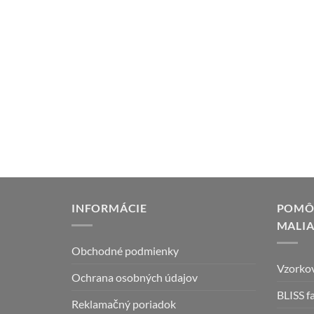
Polyfilla Pro W350 – 2K
tmel na drevo
34,75
€
s DPH (
28,25
€
bez DPH)
PRIDAŤ DO
KOŠÍKA
INFORMÁCIE
POMÔC
MALI
Obchodné podmienky
Vzorkov
Ochrana osobných údajov
BLISS f
Reklamačný poriadok