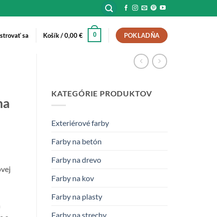
0
istrovať sa
Košík /
0,00
€
POKLADŇA
KATEGÓRIE PRODUKTOV
na
Exteriérové farby
Farby na betón
Farby na drevo
ovej
Farby na kov
Farby na plasty
a
Farby na strechy