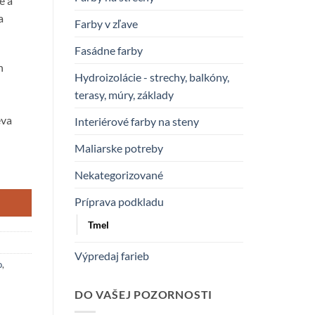
e a
a
Farby v zľave
Fasádne farby
h
Hydroizolácie - strechy, balkóny,
terasy, múry, základy
eva
Interiérové farby na steny
Maliarske potreby
Nekategorizované
Príprava podkladu
Tmel
Výpredaj farieb
o
,
DO VAŠEJ POZORNOSTI