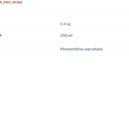
LA_PRO_W360
0,4 kg
A
250 ml
Momentálne vypredané