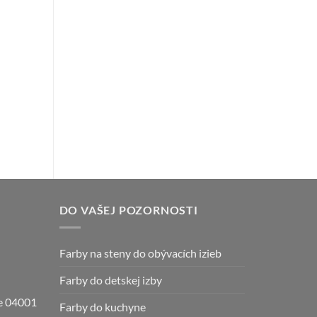
DO VAŠEJ POZORNOSTI
Farby na steny do obývacích izieb
Farby do detskej izby
ce 04001
Farby do kuchyne