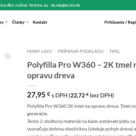
REDAJŇA JUŽNÁ TRIEDA 66 - BLISS@BLISS.SK
ky
Články
Kontakt
Prihlásenie / Reg
FARBY LAKY
-
PRÍPRAVA PODKLADU
-
TMEL
Polyfilla Pro W360 – 2K tmel 
opravu dreva
27,95
€
s DPH (
22,72
€
bez DPH)
Polyfilla Pro W360 2K tmel na opravu dreva. Tmel n
generácie.
Tento 2-zložkový materiál na báze uretánakrylátu sa
vyznačuje dobrou elasticitou (sleduje pohyb dreva) 