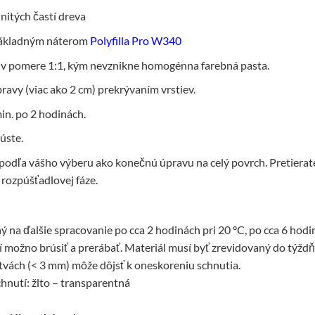
nitých častí dreva
základným náterom
Polyfilla Pro W340
y v pomere 1:1, kým nevznikne homogénna farebná pasta.
avy (viac ako 2 cm) prekrývaním vrstiev.
in. po 2 hodinách.
úste.
odľa vášho výberu ako konečnú úpravu na celý povrch. Pretierat
 rozpúšťadlovej fáze.
 na ďalšie spracovanie po cca 2 hodinách pri 20 °C, po cca 6 hod
í možno brúsiť a prerábať. Materiál musí byť zrevidovaný do týždňa
stvách (< 3 mm) môže dôjsť k oneskoreniu schnutia.
hnutí: žlto – transparentná