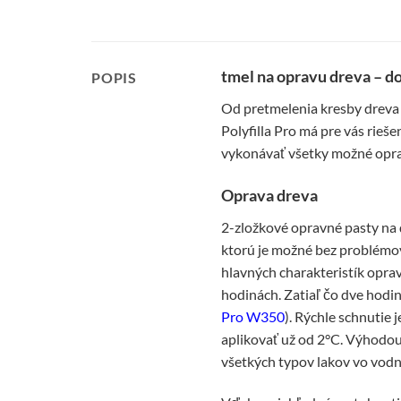
tmel na opravu dreva – d
POPIS
Od pretmelenia kresby dreva
Polyfilla Pro má pre vás rie
vykonávať všetky možné oprav
Oprava dreva
2-zložkové opravné pasty na d
ktorú je možné bez problémov
hlavných charakteristík opra
hodinách. Zatiaľ čo dve hodi
Pro W350
). Rýchle schnutie 
aplikovať už od 2°C. Výhodo
všetkých typov lakov vo vodn