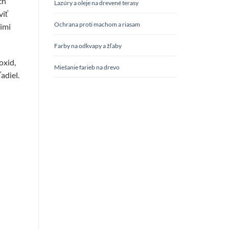
ch
Lazúry a oleje na drevené terasy
viť
Ochrana proti machom a riasam
imi
Farby na odkvapy a žľaby
oxid,
Miešanie farieb na drevo
adiel.