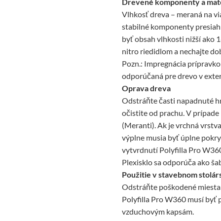
Drevené komponenty a mate
Vlhkosť dreva – meraná na v
stabilné komponenty presiahn
byť obsah vlhkosti nižší ako 
nitro riedidlom a nechajte do
Pozn.: Impregnácia prípravk
odporúčaná pre drevo v exter
Oprava dreva
Odstráňte časti napadnuté hn
očistite od prachu. V prípad
(Meranti). Ak je vrchná vrst
výplne musia byť úplne pokry
vytvrdnutí Polyfilla Pro W36
Plexisklo sa odporúča ako šab
Použitie v stavebnom stolár
Odstráňte poškodené miesta a
Polyfilla Pro W360 musí byť 
vzduchovým kapsám.