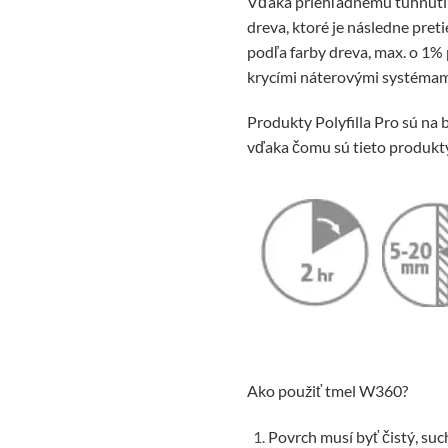
Vďaka priehľadnému tuhnutiu
dreva, ktoré je následne pret
podľa farby dreva, max. o 1%
krycími náterovými systémam
Produkty Polyfilla Pro sú na
vďaka čomu sú tieto produkty
Ako použiť tmel W360?
Povrch musí byť čistý, suc