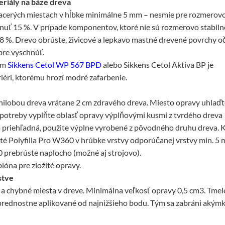
riály na báze dreva
iacerých miestach v hĺbke minimálne 5 mm – nesmie pre rozmerov
uť 15 %. V prípade komponentov, ktoré nie sú rozmerovo stabiln
18 %. Drevo obrúste, živicové a lepkavo mastné drevené povrchy oč
bre vyschnúť.
om
Sikkens Cetol WP 567 BPD
alebo Sikkens Cetol Aktiva BP je
iéri, ktorému hrozí modré zafarbenie.
ilobou dreva vrátane 2 cm zdravého dreva. Miesto opravy uhlaďt
e potreby vyplňte oblasť opravy výplňovými kusmi z tvrdého dreva
va priehľadná, použite výplne vyrobené z pôvodného druhu dreva. 
té Polyfilla Pro W360 v hrúbke vrstvy odporúčanej vrstvy min. 5
0 prebrúste naplocho (možné aj strojovo).
lóna pre zložité opravy.
stve
 chybné miesta v dreve. Minimálna veľkosť opravy 0,5 cm3. Tmel
prednostne aplikované od najnižšieho bodu. Tým sa zabráni akým