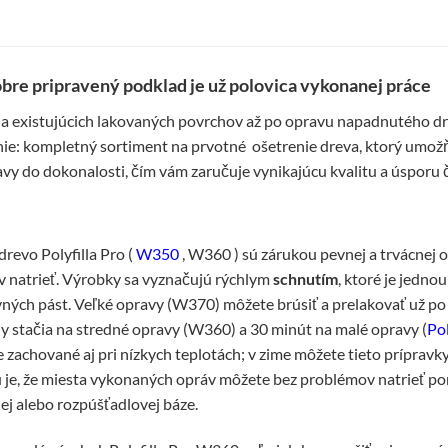
obre pripravený podklad je už polovica vykonanej práce
 a existujúcich lakovaných povrchov až po opravu napadnutého dr
šenie: kompletný sortiment na prvotné ošetrenie dreva, ktorý umož
y do dokonalosti, čím vám zaručuje vynikajúcu kvalitu a úsporu 
revo Polyfilla Pro (
W350
, W360 ) sú zárukou pevnej a trvácnej o
 natrieť. Výrobky sa vyznačujú rýchlym
schnutím
, ktoré je jednou
vných pást. Veľké opravy (W370) môžete brúsiť a prelakovať už po
ny stačia na stredné opravy (W360) a 30 minút na malé opravy (
Pol
je zachované aj pri nízkych teplotách; v zime môžete tieto prípravk
u je, že miesta vykonaných opráv môžete bez problémov natrieť 
ej alebo rozpúšťadlovej báze.