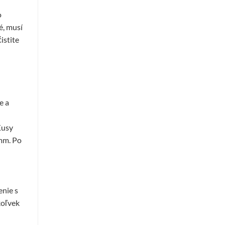
o
é, musí
istite
e a
Kusy
 mm. Po
enie s
koľvek