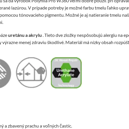
 sa dá výrobok Polyfilla Pro W360 veľmi dobre použiť pri opravá
ierané lazúrou. V prípade potreby je možné farbu tmelu ľahko upra
 pomocou tónovacieho pigmentu. Možné je aj natieranie tmelu naš
i.
 báze
uretánu a akrylu
. Tieto dve zložky nespôsobujú alergiu na ep
 výrazne menej zdraviu škodlivé. Materiál má nízky obsah rozpúšť
hý a zbavený prachu a voľných častíc.