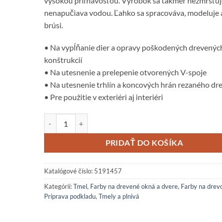
vysokou priľnavosťou. Výrobok sa takmer nezmršťuj
nenapučiava vodou. Ľahko sa spracováva, modeluje 
brúsi.
• Na vypĺňanie dier a opravy poškodených drevenýc
konštrukcií
• Na utesnenie a prelepenie otvorených V-spoje
• Na utesnenie trhlín a koncových hrán rezaného dr
• Pre použitie v exteriéri aj interiéri
množstvo Polyfilla Pro W360 - 2K tmel na opravu dreva
PRIDAŤ DO KOŠÍKA
Katalógové číslo:
5191457
Kategórií:
Tmel
,
Farby na drevené okná a dvere
,
Farby na drev
Príprava podkladu
,
Tmely a plnivá