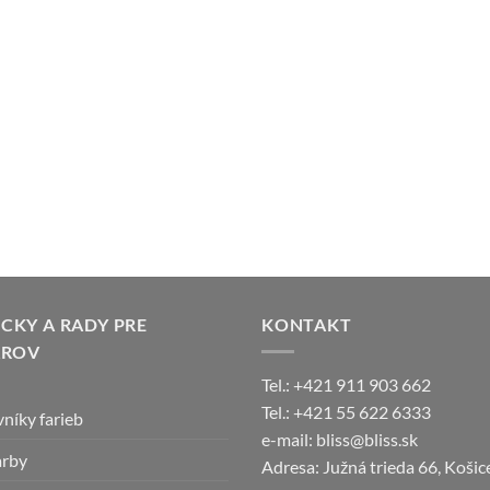
KY A RADY PRE
KONTAKT
AROV
Tel.: +421 911 903 662
Tel.: +421 55 622 6333
níky farieb
e-mail: bliss@bliss.sk
arby
Adresa: Južná trieda 66, Koši