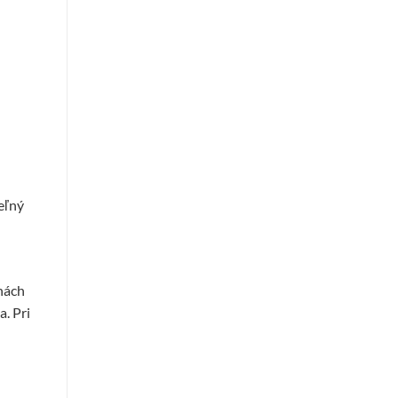
eľný
inách
. Pri