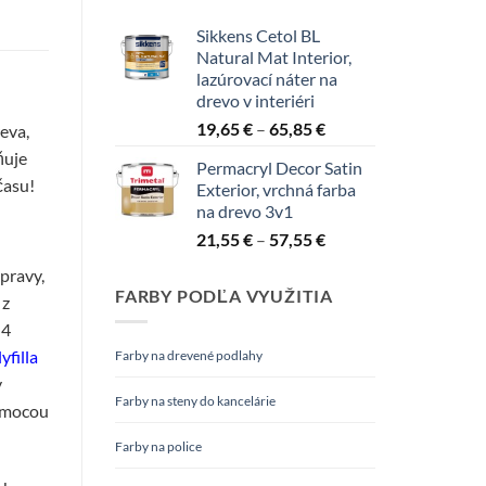
Sikkens Cetol BL
Natural Mat Interior,
lazúrovací náter na
drevo v interiéri
Price
19,65
€
–
65,85
€
eva,
range:
ňuje
Permacryl Decor Satin
19,65 €
času!
Exterior, vrchná farba
through
na drevo 3v1
65,85 €
Price
21,55
€
–
57,55
€
range:
pravy,
21,55 €
FARBY PODĽA VYUŽITIA
 z
through
57,55 €
 4
yfilla
Farby na drevené podlahy
y
Farby na steny do kancelárie
pomocou
Farby na police