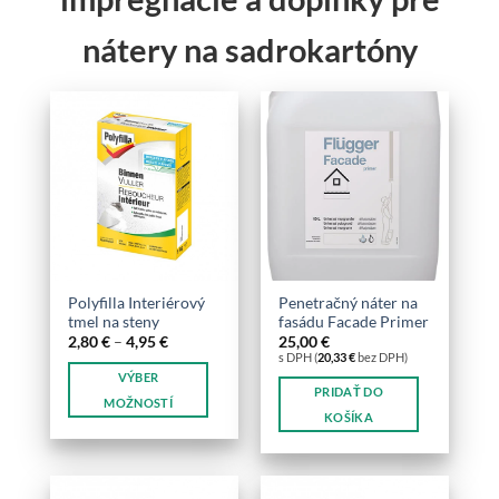
môžete
vybrať
nátery na sadrokartóny
na
stránke
produktu.
Polyfilla Interiérový
Penetračný náter na
tmel na steny
fasádu Facade Primer
Price
2,80
€
–
4,95
€
25,00
€
range:
s DPH (
20,33
€
bez DPH)
2,80 €
VÝBER
through
PRIDAŤ DO
4,95 €
MOŽNOSTÍ
KOŠÍKA
Tento
produkt
má
viacero