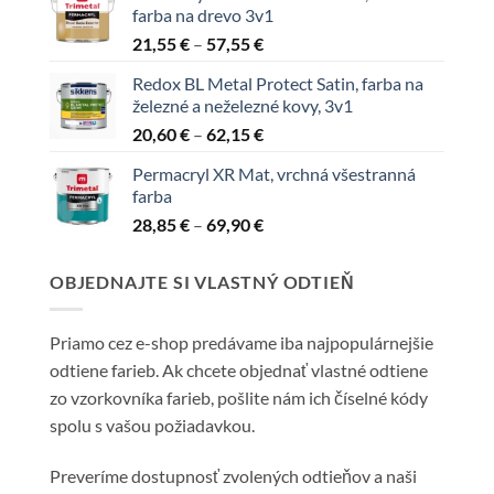
farba na drevo 3v1
through
Price
21,55
€
–
57,55
€
65,85 €
range:
Redox BL Metal Protect Satin, farba na
21,55 €
železné a neželezné kovy, 3v1
through
Price
20,60
€
–
62,15
€
57,55 €
range:
Permacryl XR Mat, vrchná všestranná
20,60 €
farba
through
Price
28,85
€
–
69,90
€
62,15 €
range:
28,85 €
OBJEDNAJTE SI VLASTNÝ ODTIEŇ
through
69,90 €
Priamo cez e-shop predávame iba najpopulárnejšie
odtiene farieb. Ak chcete objednať vlastné odtiene
zo vzorkovníka farieb, pošlite nám ich číselné kódy
spolu s vašou požiadavkou.
Preveríme dostupnosť zvolených odtieňov a naši