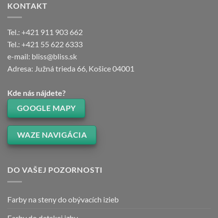
KONTAKT
Tel.: +421 911 903 662
Tel.: +421 55 622 6333
e-mail: bliss@bliss.sk
Adresa: Južná trieda 66, Košice 04001
Kde nás nájdete?
GOOGLE MAPY
WAZE NAVIGÁCIA
DO VAŠEJ POZORNOSTI
Farby na steny do obývacích izieb
Farby do detskej izby