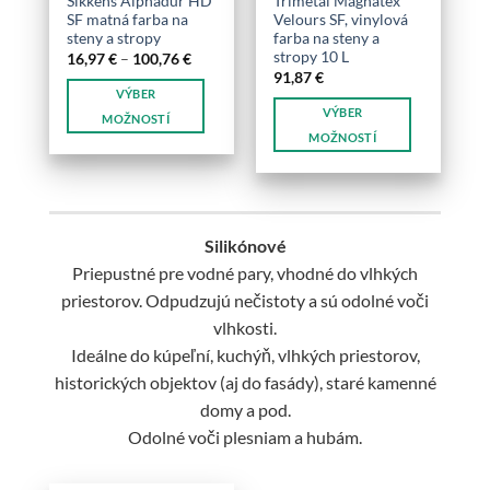
Sikkens Alphadur HD
Trimetal Magnatex
SF matná farba na
Velours SF, vinylová
steny a stropy
farba na steny a
stropy 10 L
Price
16,97
€
–
100,76
€
range:
91,87
€
16,97 €
VÝBER
through
VÝBER
100,76 €
MOŽNOSTÍ
MOŽNOSTÍ
Tento
Tento
produkt
produkt
má
má
viacero
viacero
variantov.
Silikónové
variantov.
Možnosti
Priepustné pre vodné pary, vhodné do vlhkých
Možnosti
si
priestorov. Odpudzujú nečistoty a sú odolné voči
si
môžete
môžete
vlhkosti.
vybrať
vybrať
na
Ideálne do kúpeľní, kuchýň, vlhkých priestorov,
na
stránke
historických objektov (aj do fasády), staré kamenné
stránke
produktu.
domy a pod.
produktu.
Odolné voči plesniam a hubám.