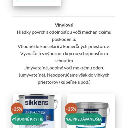
Tento
produkt
má
viacero
Vinylové
variantov.
Hladký povrch s odolnosťou voči mechanickému
Možnosti
poškodeniu.
si
môžete
Vhodné do kancelárií a komerčných priestorov.
vybrať
Vyznačujú s výbornou krycou schopnosťou a
na
schnutím.
stránke
Umývateľné, odolné voči mokrému oderu
produktu.
(umývateľné). Neodporúčame však do vlhkých
priestorov (kúpeľne a pod.)
-25%
-25%
VÝBORNÉ KRYTIE
NAJPREDÁVANEJŠIA