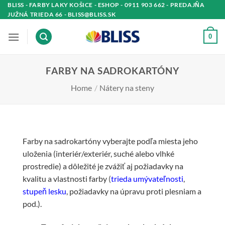
Skip
BLISS - FARBY LAKY KOŠICE - ESHOP - 0911 903 662 - PREDAJŇA
JUŽNÁ TRIEDA 66 - BLISS@BLISS.SK
to
content
0
FARBY NA SADROKARTÓNY
Home
/
Nátery na steny
Farby na sadrokartóny vyberajte podľa miesta jeho
uloženia (interiér/exteriér, suché alebo vlhké
prostredie) a dôležité je zvážiť aj požiadavky na
kvalitu a vlastnosti farby
(
trieda umývateľnosti
,
stupeň lesku
, požiadavky na úpravu proti plesniam a
pod.).