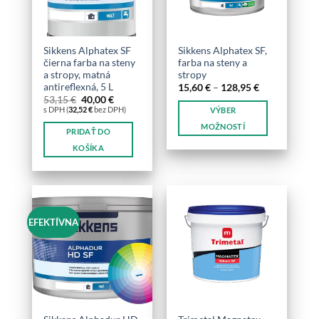
Sikkens Alphatex SF
Sikkens Alphatex SF,
čierna farba na steny
farba na steny a
a stropy, matná
stropy
antireflexná, 5 L
Price
15,60
€
–
128,95
€
range:
Pôvodná
Aktuálna
53,15
€
40,00
€
15,60 €
cena
cena
s DPH (
32,52
€
bez DPH)
VÝBER
through
bola:
je:
128,95 €
53,15 €.
40,00 €.
MOŽNOSTÍ
PRIDAŤ DO
Tento
KOŠÍKA
produkt
má
viacero
variantov.
Možnosti
EFEKTÍVNA
si
môžete
vybrať
na
stránke
produktu.