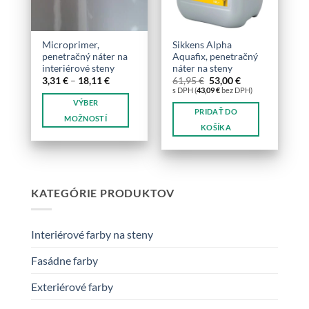
na
stránke
produktu.
Microprimer,
Sikkens Alpha
penetračný náter na
Aquafix, penetračný
interiérové steny
náter na steny
Price
Pôvodná
Aktuálna
3,31
€
–
18,11
€
61,95
€
53,00
€
range:
cena
cena
s DPH (
43,09
€
bez DPH)
3,31 €
bola:
je:
VÝBER
through
61,95 €.
53,00 €.
PRIDAŤ DO
18,11 €
MOŽNOSTÍ
KOŠÍKA
Tento
produkt
má
viacero
KATEGÓRIE PRODUKTOV
variantov.
Možnosti
si
Interiérové farby na steny
môžete
vybrať
Fasádne farby
na
stránke
Exteriérové farby
produktu.