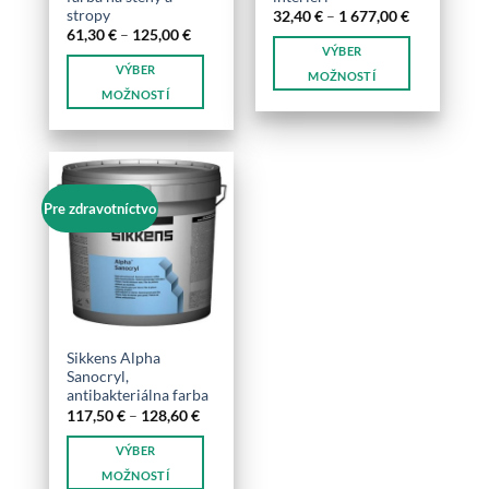
stropy
Price
32,40
€
–
1 677,00
€
range:
Price
61,30
€
–
125,00
€
32,40 €
range:
VÝBER
through
61,30 €
VÝBER
1
through
MOŽNOSTÍ
677,00 €
125,00 €
MOŽNOSTÍ
Tento
Tento
produkt
produkt
má
má
viacero
viacero
variantov.
Pre zdravotníctvo
variantov.
Možnosti
Možnosti
si
si
môžete
môžete
vybrať
vybrať
na
na
stránke
stránke
produktu.
Sikkens Alpha
produktu.
Sanocryl,
antibakteriálna farba
Price
117,50
€
–
128,60
€
range:
117,50 €
VÝBER
through
128,60 €
MOŽNOSTÍ