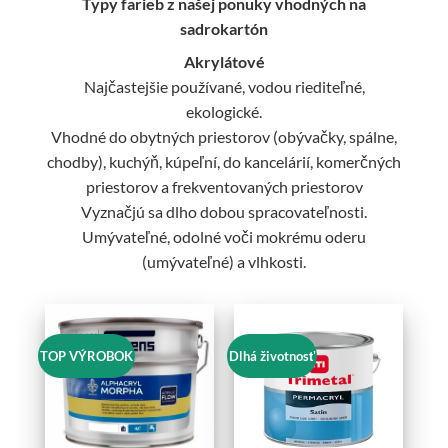
Typy farieb z našej ponuky vhodných na
sadrokartón
Akrylátové
Najčastejšie používané, vodou riediteľné,
ekologické.
Vhodné do obytných priestorov (obývačky, spálne,
chodby), kuchýň, kúpeľní, do kancelárií, komerčných
priestorov a frekventovaných priestorov
Vyznačjú sa dlho dobou spracovateľnosti.
Umývateľné, odolné voči mokrému oderu
(umývateľné) a vlhkosti.
TOP VÝROBOK
Dlhá životnosť