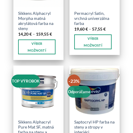
Sikkens Alphacryl
Permacryl Satin,
Morpha matná
vrchná univerzálna
akrylátová farba na
farba
steny
Price
19,60
€
–
57,55
€
range:
Price
14,20
€
–
159,55
€
19,60 €
range:
VÝBER
through
14,20 €
VÝBER
57,55 €
through
MOŽNOSTÍ
159,55 €
MOŽNOSTÍ
Tento
Tento
produkt
produkt
má
má
viacero
viacero
variantov.
-23%
TOP VÝROBOK
variantov.
Možnosti
Možnosti
si
Odporúčame
si
môžete
môžete
vybrať
vybrať
na
na
stránke
stránke
produktu.
Sikkens Alphacryl
Saptocryl HP farba na
produktu.
Pure Mat SF, matná
steny a stropy v
farba na steny a
interiéri