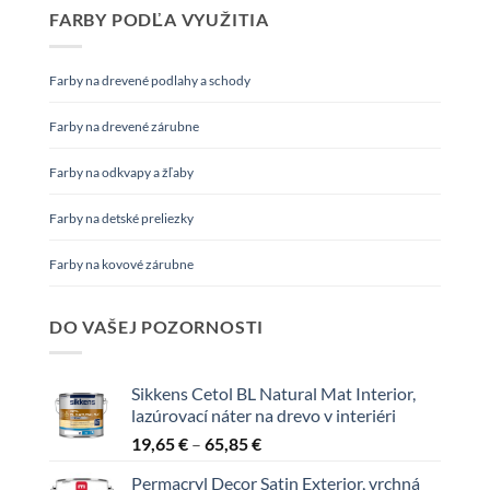
FARBY PODĽA VYUŽITIA
Farby na drevené podlahy a schody
Farby na drevené zárubne
Farby na odkvapy a žľaby
Farby na detské preliezky
Farby na kovové zárubne
DO VAŠEJ POZORNOSTI
Sikkens Cetol BL Natural Mat Interior,
lazúrovací náter na drevo v interiéri
Price
19,65
€
–
65,85
€
range:
Permacryl Decor Satin Exterior, vrchná
19,65 €