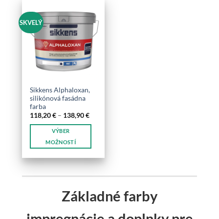
SKVELÝ
Sikkens Alphaloxan,
silikónová fasádna
farba
Price
118,20
€
–
138,90
€
range:
118,20 €
VÝBER
through
138,90 €
MOŽNOSTÍ
Tento
produkt
má
viacero
Základné farby
variantov.
Možnosti
impregnácie a doplnky pre
si