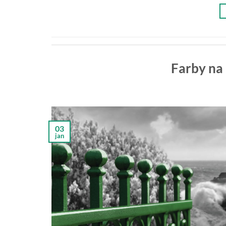
Farby na
03
jan