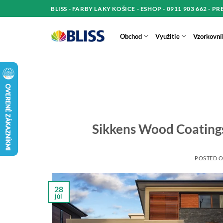
Skip
BLISS - FARBY LAKY KOŠICE - ESHOP - 0911 903 662 - P
to
content
Obchod
Využitie
Vzorkovní
Sikkens Wood Coating
POSTED 
28
júl