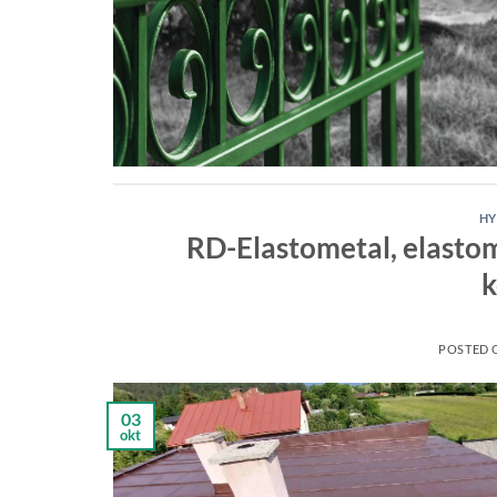
HY
RD-Elastometal, elasto
k
POSTED
03
okt