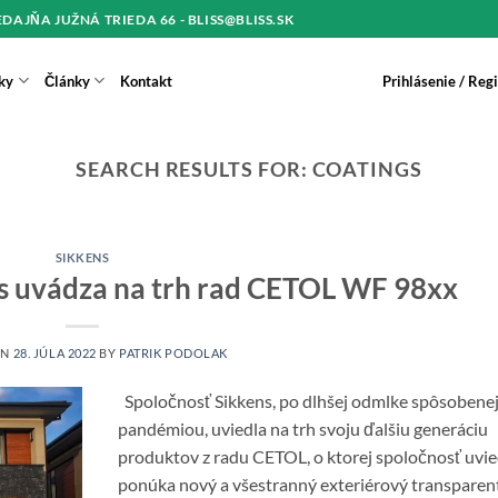
REDAJŇA JUŽNÁ TRIEDA 66 - BLISS@BLISS.SK
ky
Články
Kontakt
Prihlásenie / Reg
SEARCH RESULTS FOR:
COATINGS
SIKKENS
s uvádza na trh rad CETOL WF 98xx
ON
28. JÚLA 2022
BY
PATRIK PODOLAK
Spoločnosť Sikkens, po dlhšej odmlke spôsobene
pandémiou, uviedla na trh svoju ďalšiu generáciu
produktov z radu CETOL, o ktorej spoločnosť uvied
ponúka nový a všestranný exteriérový transparen