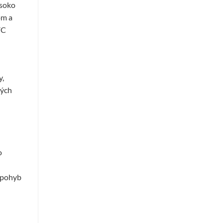
ysoko
om a
VC
y,
ných
o
” pohyb