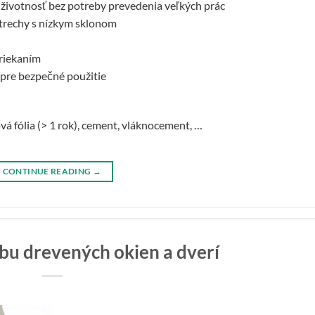
 životnosť bez potreby prevedenia veľkých prác
strechy s nízkym sklonom
triekaním
pre bezpečné použitie
á fólia (> 1 rok), cement, vláknocement, …
CONTINUE READING
→
bu drevených okien a dverí