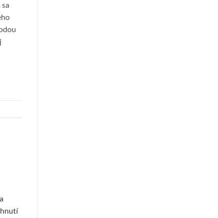
 sa
eho
vodou
j
a
chnutí