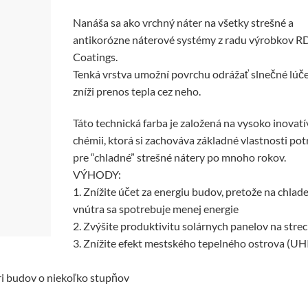
Nanáša sa ako vrchný náter na všetky strešné a
antikorózne náterové systémy z radu výrobkov R
Coatings.
Tenká vrstva umožní povrchu odrážať slnečné lúče
zníži prenos tepla cez neho.
Táto technická farba je založená na vysoko inovatí
chémii, ktorá si zachováva základné vlastnosti po
pre “chladné” strešné nátery po mnoho rokov.
VÝHODY:
1. Znížite účet za energiu budov, pretože na chlad
vnútra sa spotrebuje menej energie
2. Zvýšite produktivitu solárnych panelov na stre
3. Znížite efekt mestského tepelného ostrova (UHI
ri budov o niekoľko stupňov