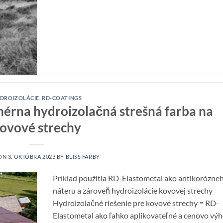
DROIZOLÁCIE
,
RD-COATINGS
mérna hydroizolačná strešná farba na
ovové strechy
 ON
3. OKTÓBRA 2023
BY
BLISS FARBY
Príklad použitia RD-Elastometal ako antikorózne
náteru a zároveň hydroizolácie kovovej strechy
Hydroizolačné riešenie pre kovové strechy = RD-
Elastometal ako ľahko aplikovateľné a cenovo vý