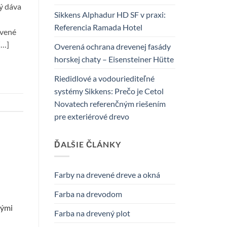
ý dáva
Sikkens Alphadur HD SF v praxi:
Referencia Ramada Hotel
evené
[…]
Overená ochrana drevenej fasády
horskej chaty – Eisensteiner Hütte
Riedidlové a vodouriediteľné
systémy Sikkens: Prečo je Cetol
Novatech referenčným riešením
pre exteriérové drevo
ĎALŠIE ČLÁNKY
Farby na drevené dreve a okná
Farba na drevodom
nými
Farba na drevený plot