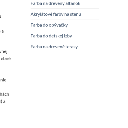
Farba na drevený altánok
Akrylátové farby na stenu
D
Farba do obývačky
 a
Farba do detskej izby
Farba na drevené terasy
vnej
trebné
enie
chách
) a