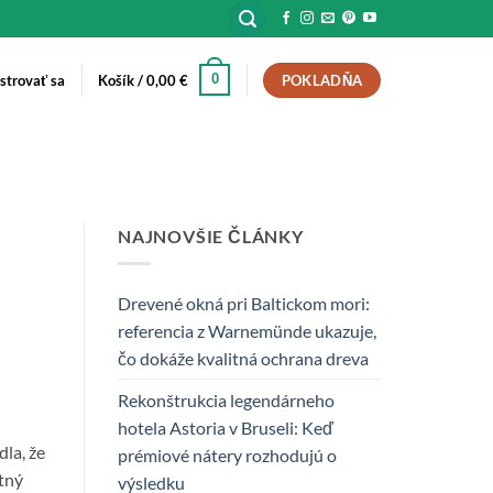
0
istrovať sa
Košík /
0,00
€
POKLADŇA
NAJNOVŠIE ČLÁNKY
Drevené okná pri Baltickom mori:
referencia z Warnemünde ukazuje,
čo dokáže kvalitná ochrana dreva
j
Rekonštrukcia legendárneho
hotela Astoria v Bruseli: Keď
la, že
prémiové nátery rozhodujú o
tný
výsledku