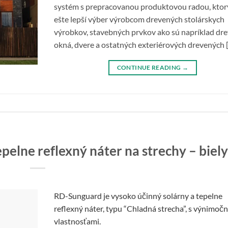
systém s prepracovanou produktovou radou, ktor
ešte lepší výber výrobcom drevených stolárskych
výrobkov, stavebných prvkov ako sú napríklad dr
okná, dvere a ostatných exteriérových drevených 
CONTINUE READING
→
pelne reflexný náter na strechy – biely
RD-Sunguard je vysoko účinný solárny a tepelne
reflexný náter, typu “Chladná strecha”, s výnimoč
vlastnosťami.