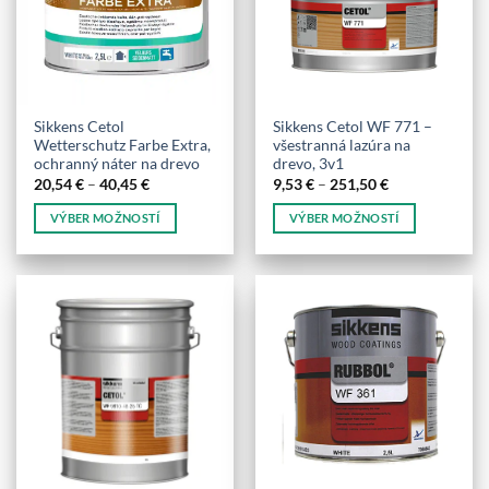
Sikkens Cetol
Sikkens Cetol WF 771 –
Wetterschutz Farbe Extra,
všestranná lazúra na
ochranný náter na drevo
drevo, 3v1
Price
Price
20,54
€
–
40,45
€
9,53
€
–
251,50
€
range:
range:
20,54 €
9,53 €
VÝBER MOŽNOSTÍ
VÝBER MOŽNOSTÍ
through
through
40,45 €
251,50 €
Tento
Tento
produkt
produkt
má
má
viacero
viacero
variantov.
variantov.
Možnosti
Možnosti
si
si
môžete
môžete
vybrať
vybrať
na
na
stránke
stránke