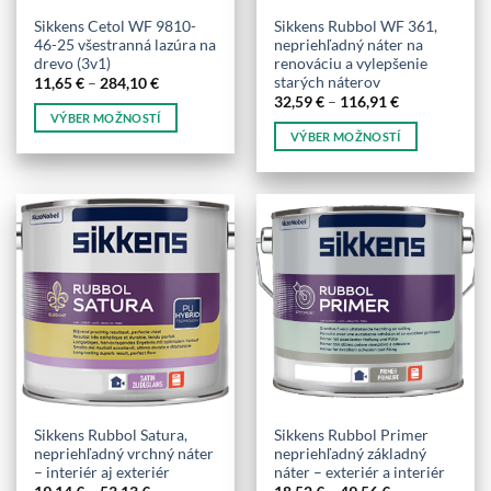
produktu.
produktu.
Sikkens Cetol WF 9810-
Sikkens Rubbol WF 361,
46-25 všestranná lazúra na
nepriehľadný náter na
drevo (3v1)
renováciu a vylepšenie
starých náterov
Price
11,65
€
–
284,10
€
range:
Price
32,59
€
–
116,91
€
11,65 €
range:
VÝBER MOŽNOSTÍ
through
32,59 €
VÝBER MOŽNOSTÍ
284,10 €
Tento
through
116,91 €
Tento
produkt
produkt
má
má
viacero
viacero
variantov.
variantov.
Možnosti
Možnosti
si
si
môžete
môžete
vybrať
vybrať
na
na
stránke
stránke
produktu.
produktu.
Sikkens Rubbol Satura,
Sikkens Rubbol Primer
nepriehľadný vrchný náter
nepriehľadný základný
– interiér aj exteriér
náter – exteriér a interiér
Price
Price