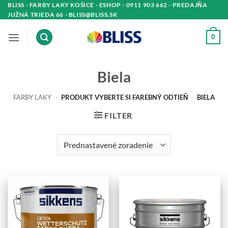
Skip
BLISS - FARBY LAKY KOŠICE - ESHOP - 0911 903 662 - PREDAJŇA
JUŽNÁ TRIEDA 66 - BLISS@BLISS.SK
to
content
0
Biela
FARBY LAKY
-
PRODUKT VYBERTE SI FAREBNÝ ODTIEŇ
-
BIELA
FILTER