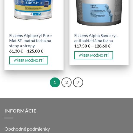
môžete
môžete
vybrať
vybrať
na
na
stránke
stránke
produktu.
produktu.
Sikkens Alphacryl Pure
Sikkens Alpha Sanocryl,
Mat SF, matná farba na
antibakteriálna farba
steny a stropy
Price
117,50
€
–
128,60
€
range:
Price
61,30
€
–
125,00
€
117,50 €
range:
VÝBER MOŽNOSTÍ
through
61,30 €
VÝBER MOŽNOSTÍ
128,60 €
Tento
through
125,00 €
Tento
produkt
produkt
má
má
viacero
1
2
viacero
variantov.
variantov.
Možnosti
Možnosti
si
si
môžete
INFORMÁCIE
môžete
vybrať
vybrať
na
na
stránke
Obchodné podmienky
stránke
produktu.