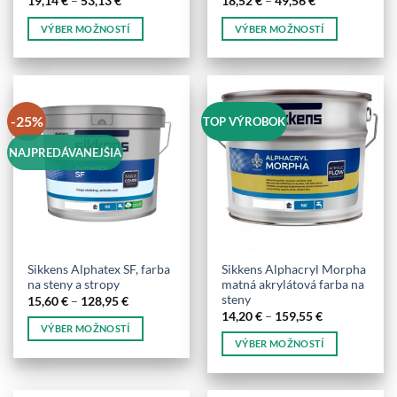
19,14
€
–
53,13
€
18,52
€
–
49,56
€
range:
range:
19,14 €
18,52 €
VÝBER MOŽNOSTÍ
VÝBER MOŽNOSTÍ
through
through
53,13 €
49,56 €
Tento
Tento
produkt
produkt
má
má
viacero
viacero
-25%
TOP VÝROBOK
variantov.
variantov.
Možnosti
Možnosti
NAJPREDÁVANEJŠIA
si
si
môžete
môžete
vybrať
vybrať
na
na
stránke
stránke
produktu.
produktu.
Sikkens Alphatex SF, farba
Sikkens Alphacryl Morpha
na steny a stropy
matná akrylátová farba na
steny
Price
15,60
€
–
128,95
€
range:
Price
14,20
€
–
159,55
€
15,60 €
range:
VÝBER MOŽNOSTÍ
through
14,20 €
VÝBER MOŽNOSTÍ
128,95 €
Tento
through
159,55 €
Tento
produkt
produkt
má