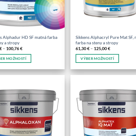
na
e
stránke
tu.
produktu.
ns Alphadur HD SF matná farba
Sikkens Alphacryl Pure Mat SF,
ny a stropy
farba na steny a stropy
Price
Price
€
–
100,76
€
61,30
€
–
125,00
€
range:
range:
16,97 €
61,30 €
ER MOŽNOSTÍ
VÝBER MOŽNOSTÍ
through
through
100,76 €
125,00 €
Tento
kt
produkt
má
o
viacero
tov.
variantov.
sti
Možnosti
si
e
môžete
vybrať
na
e
stránke