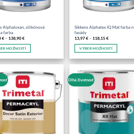
tu.
produktu.
s Alphaloxan, silikónová
Sikkens Alphatex IQ Mat farba n
a farba
fasády
Price
Price
0
€
–
138,90
€
13,97
€
–
118,15
€
range:
range:
118,20 €
13,97 €
ER MOŽNOSTÍ
VÝBER MOŽNOSTÍ
through
through
138,90 €
118,15 €
Tento
kt
produkt
má
o
viacero
nosť
Dlhá životnosť
tov.
variantov.
sti
Možnosti
si
e
môžete
vybrať
na
e
stránke
tu.
produktu.