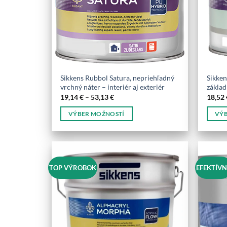
Sikkens Rubbol Satura, nepriehľadný
Sikke
vrchný náter – interiér aj exteriér
základ
Price
19,14
€
–
53,13
€
18,52
range:
19,14 €
VÝBER MOŽNOSTÍ
VÝB
through
53,13 €
Tento
Tento
produkt
produ
má
má
viacero
viacer
TOP VÝROBOK
EFEKTÍV
variantov.
varian
Možnosti
Možno
si
si
môžete
môžet
vybrať
vybrať