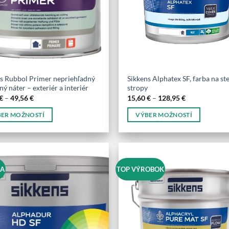
ns Rubbol Primer nepriehľadný
Sikkens Alphatex SF, farba na st
ný náter – exteriér a interiér
stropy
Price
Price
€
–
49,56
€
15,60
€
–
128,95
€
range:
range:
18,52 €
15,60 €
ER MOŽNOSTÍ
VÝBER MOŽNOSTÍ
through
through
49,56 €
128,95 €
Tento
kt
produkt
má
o
viacero
NA
TOP VÝROBOK
tov.
variantov.
sti
Možnosti
si
e
môžete
vybrať