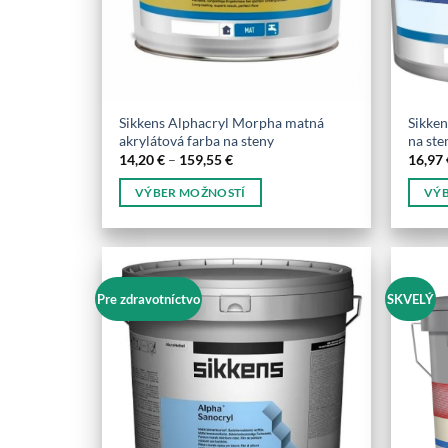
na
na
stránke
stránk
produktu.
produk
Sikkens Alphacryl Morpha matná
Sikke
akrylátová farba na steny
na ste
Price
14,20
€
–
159,55
€
16,97
range:
14,20 €
VÝBER MOŽNOSTÍ
VÝB
through
159,55 €
Tento
Tento
produkt
produ
má
má
viacero
viacer
Pre zdravotníctvo
SKVELÝ
variantov.
varian
Možnosti
Možno
si
si
môžete
môžet
vybrať
vybrať
na
na
stránke
stránk