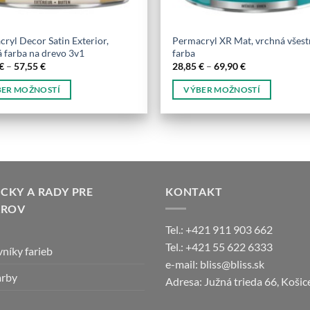
ryl Decor Satin Exterior,
Permacryl XR Mat, vrchná všes
 farba na drevo 3v1
farba
Price
Price
€
–
57,55
€
28,85
€
–
69,90
€
range:
range:
21,55 €
28,85 €
ER MOŽNOSTÍ
VÝBER MOŽNOSTÍ
through
through
57,55 €
69,90 €
Tento
kt
produkt
má
o
viacero
tov.
variantov.
sti
Možnosti
KY A RADY PRE
KONTAKT
si
AROV
e
môžete
Tel.: +421 911 903 662
vybrať
Tel.: +421 55 622 6333
níky farieb
na
e-mail: bliss@bliss.sk
e
stránke
arby
Adresa: Južná trieda 66, Koši
tu.
produktu.