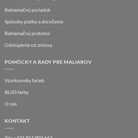
stránke
produktu.
Reklamačný poriadok
Spôsoby platby a doručenie
Reklamačný protokol
Odstúpenie od zmluvy
POMÔCKY A RADY PRE MALIAROV
Vzorkovníky farieb
BLISS farby
O nás
KONTAKT
Tel.: +421 911 903 662