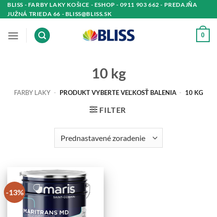
Skip
BLISS - FARBY LAKY KOŠICE - ESHOP - 0911 903 662 - PREDAJŇA
JUŽNÁ TRIEDA 66 - BLISS@BLISS.SK
to
content
0
10 kg
FARBY LAKY
-
PRODUKT VYBERTE VEĽKOSŤ BALENIA
-
10 KG
FILTER
-13%