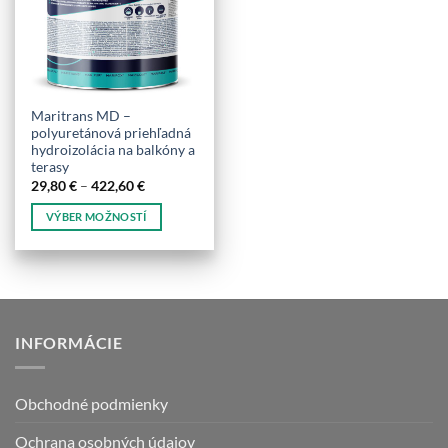
Maritrans MD –
polyuretánová priehľadná
hydroizolácia na balkóny a
terasy
Price
29,80
€
–
422,60
€
range:
29,80 €
VÝBER MOŽNOSTÍ
through
422,60 €
Tento
produkt
má
viacero
variantov.
INFORMÁCIE
Možnosti
si
môžete
Obchodné podmienky
vybrať
na
Ochrana osobných údajov