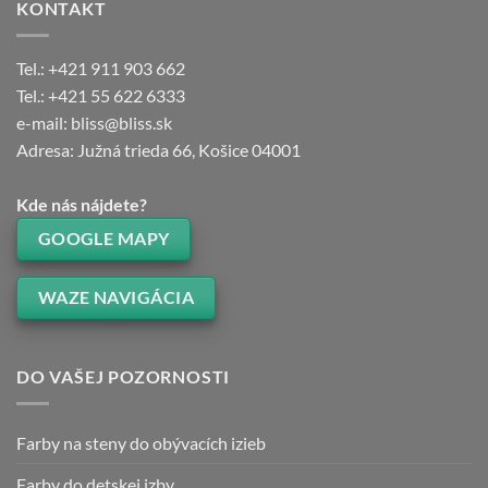
KONTAKT
Tel.: +421 911 903 662
Tel.: +421 55 622 6333
e-mail: bliss@bliss.sk
Adresa: Južná trieda 66, Košice 04001
Kde nás nájdete?
GOOGLE MAPY
WAZE NAVIGÁCIA
DO VAŠEJ POZORNOSTI
Farby na steny do obývacích izieb
Farby do detskej izby