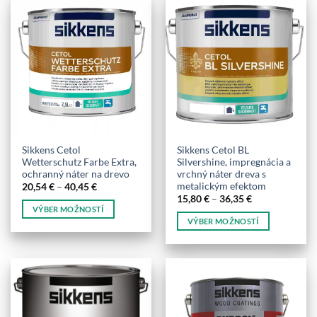
má
má
viacero
viacero
variantov.
variantov.
Možnosti
Možnosti
si
si
môžete
môžete
vybrať
vybrať
na
na
stránke
stránke
produktu.
produktu.
Sikkens Cetol
Sikkens Cetol BL
Wetterschutz Farbe Extra,
Silvershine, impregnácia a
ochranný náter na drevo
vrchný náter dreva s
metalickým efektom
Price
20,54
€
–
40,45
€
range:
Price
15,80
€
–
36,35
€
20,54 €
range:
VÝBER MOŽNOSTÍ
through
15,80 €
VÝBER MOŽNOSTÍ
40,45 €
Tento
through
36,35 €
Tento
produkt
produkt
má
má
viacero
viacero
variantov.
variantov.
Možnosti
Možnosti
si