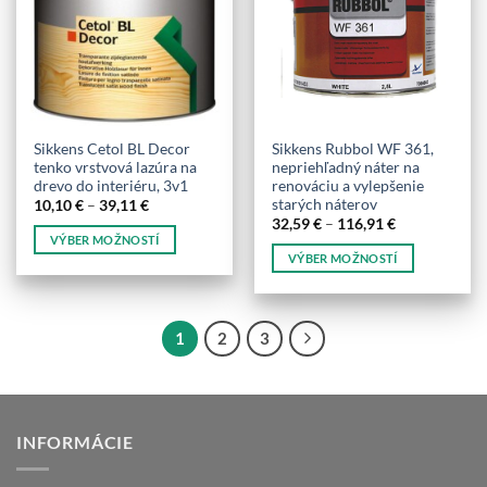
si
môžete
môžete
vybrať
vybrať
na
na
stránke
stránke
produktu.
produktu.
Sikkens Cetol BL Decor
Sikkens Rubbol WF 361,
tenko vrstvová lazúra na
nepriehľadný náter na
drevo do interiéru, 3v1
renováciu a vylepšenie
starých náterov
Price
10,10
€
–
39,11
€
range:
Price
32,59
€
–
116,91
€
10,10 €
range:
VÝBER MOŽNOSTÍ
through
32,59 €
VÝBER MOŽNOSTÍ
39,11 €
Tento
through
116,91 €
Tento
produkt
produkt
má
má
viacero
1
2
3
viacero
variantov.
variantov.
Možnosti
Možnosti
si
si
môžete
INFORMÁCIE
môžete
vybrať
vybrať
na