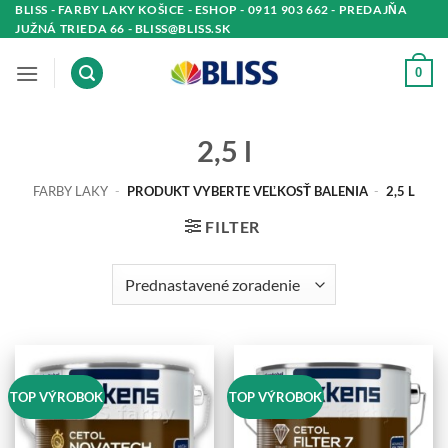
Skip
BLISS - FARBY LAKY KOŠICE - ESHOP - 0911 903 662 - PREDAJŇA
JUŽNÁ TRIEDA 66 - BLISS@BLISS.SK
to
content
0
2,5 l
FARBY LAKY
-
PRODUKT VYBERTE VEĽKOSŤ BALENIA
-
2,5 L
FILTER
TOP VÝROBOK
TOP VÝROBOK