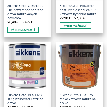
produktu.
produktu.
Sikkens Cetol Clearcoat
Sikkens Cetol Novatech
HB, bezfarebná ochrana
neXt, rýchloschnúca, 1-2
dreva, lazúrovaných
vrstvová hybridná lazúra
povrchov
Price
22,20
€
–
57,50
€
range:
Price
20,40
€
–
53,65
€
22,20 €
range:
VÝBER MOŽNOSTÍ
through
20,40 €
VÝBER MOŽNOSTÍ
57,50 €
Tento
through
53,65 €
Tento
produkt
produkt
má
má
viacero
viacero
variantov.
variantov.
Možnosti
Možnosti
si
si
môžete
môžete
vybrať
vybrať
na
na
stránke
stránke
produktu.
produktu.
Sikkens Cetol BLX-PRO
Sikkens Cetol BLX-Pro,
TOP, lazúrovací náter na
tenko vrstvová lazúra na
drevo
drevo
Price
Price