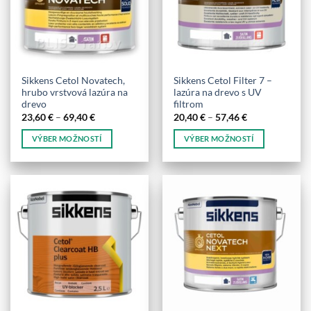
Sikkens Cetol Novatech,
Sikkens Cetol Filter 7 –
hrubo vrstvová lazúra na
lazúra na drevo s UV
drevo
filtrom
Price
Price
23,60
€
–
69,40
€
20,40
€
–
57,46
€
range:
range:
23,60 €
20,40 €
VÝBER MOŽNOSTÍ
VÝBER MOŽNOSTÍ
through
through
69,40 €
57,46 €
Tento
Tento
produkt
produkt
má
má
viacero
viacero
variantov.
variantov.
Možnosti
Možnosti
si
si
môžete
môžete
vybrať
vybrať
na
na
stránke
stránke