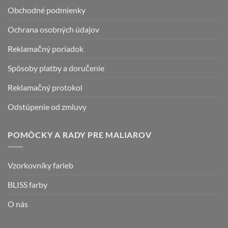
na
stránke
Obchodné podmienky
stránke
produktu.
produktu.
Ochrana osobných údajov
Reklamačný poriadok
Spôsoby platby a doručenie
Reklamačný protokol
Odstúpenie od zmluvy
POMÔCKY A RADY PRE MALIAROV
Vzorkovníky farieb
BLISS farby
O nás