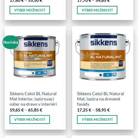
17,80
€
–
55,50
€
17,70
€
–
54,65
€
range:
range:
17,80 €
17,70 €
VÝBER MOŽNOSTÍ
VÝBER MOŽNOSTÍ
through
through
55,50 €
54,65 €
Tento
Tento
produkt
produkt
má
má
viacero
viacero
Novinka
variantov.
variantov.
Možnosti
Možnosti
si
si
môžete
môžete
vybrať
vybrať
na
na
stránke
stránke
produktu.
produktu.
Sikkens Cetol BL Natural
Sikkens Cetol BL Natural
Mat Interior, lazúrovací
Mat, lazúra na drevené
náter na drevo v interiéri
fasády
Price
Price
19,65
€
–
65,85
€
17,25
€
–
58,95
€
range:
range:
19,65 €
17,25 €
VÝBER MOŽNOSTÍ
VÝBER MOŽNOSTÍ
through
through
65,85 €
58,95 €
Tento
Tento
produkt
produkt