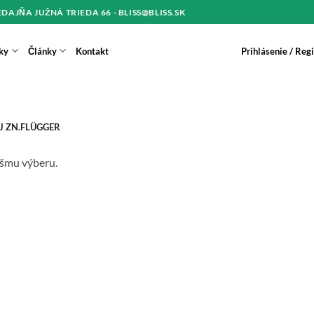
REDAJŇA JUŽNÁ TRIEDA 66 - BLISS@BLISS.SK
ky
Články
Kontakt
Prihlásenie / Reg
J ZN.FLÜGGER
ášmu výberu.