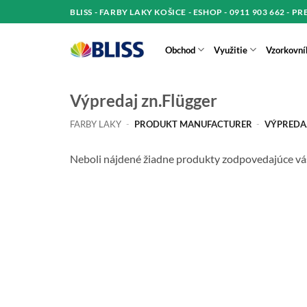
Skip
BLISS - FARBY LAKY KOŠICE - ESHOP - 0911 903 662 - P
to
content
Obchod
Využitie
Vzorkovní
Výpredaj zn.Flügger
FARBY LAKY
-
PRODUKT MANUFACTURER
-
VÝPREDA
Neboli nájdené žiadne produkty zodpovedajúce v