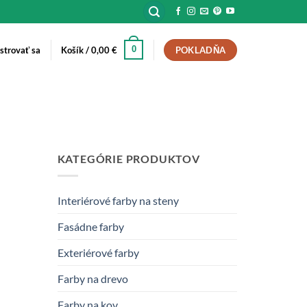
0
istrovať sa
Košík /
0,00
€
POKLADŇA
KATEGÓRIE PRODUKTOV
Interiérové farby na steny
Fasádne farby
Exteriérové farby
Farby na drevo
Farby na kov