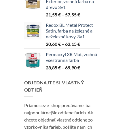
Exterior, vrchná farba na
through
drevo 3v1
65,85 €
Price
21,55
€
–
57,55
€
range:
Redox BL Metal Protect
21,55 €
Satin, farba na železné a
through
neželezné kovy, 3v1
57,55 €
Price
20,60
€
–
62,15
€
range:
Permacryl XR Mat, vrchná
20,60 €
všestranná farba
through
Price
28,85
€
–
69,90
€
62,15 €
range:
28,85 €
OBJEDNAJTE SI VLASTNÝ
through
ODTIEŇ
69,90 €
Priamo cez e-shop predávame iba
najpopulárnejšie odtiene farieb. Ak
chcete objednať vlastné odtiene zo
vzorkovníka farieb, pošlite nám ich