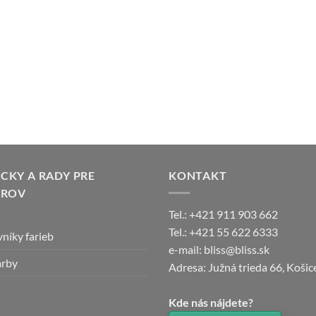
KY A RADY PRE
KONTAKT
AROV
Tel.: +421 911 903 662
Tel.: +421 55 622 6333
níky farieb
e-mail: bliss@bliss.sk
arby
Adresa: Južná trieda 66, Koši
Kde nás nájdete?