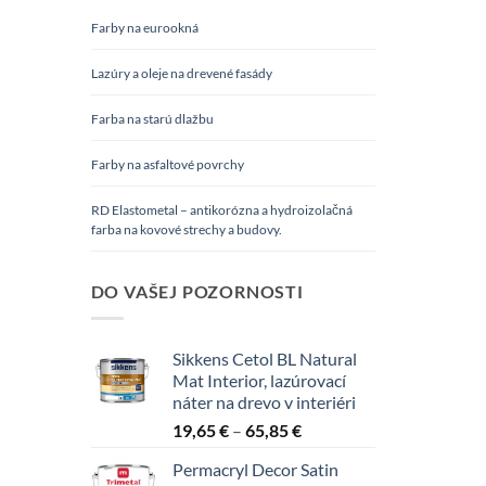
Farby na eurookná
Lazúry a oleje na drevené fasády
Farba na starú dlažbu
Farby na asfaltové povrchy
RD Elastometal – antikorózna a hydroizolačná
farba na kovové strechy a budovy.
DO VAŠEJ POZORNOSTI
Sikkens Cetol BL Natural
Mat Interior, lazúrovací
náter na drevo v interiéri
Price
19,65
€
–
65,85
€
range:
Permacryl Decor Satin
19,65 €