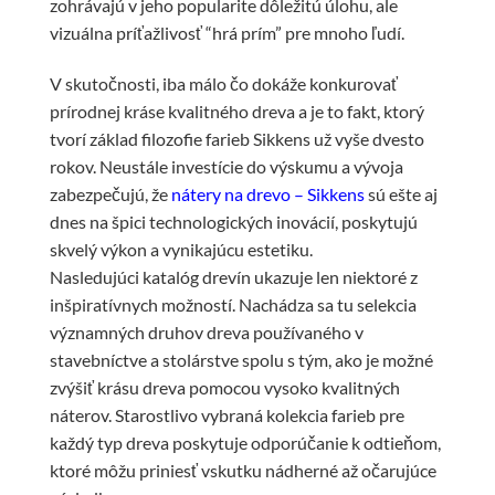
zohrávajú v jeho popularite dôležitú úlohu, ale
vizuálna príťažlivosť “hrá prím” pre mnoho ľudí.
V skutočnosti, iba málo čo dokáže konkurovať
prírodnej kráse kvalitného dreva a je to fakt, ktorý
tvorí základ filozofie farieb Sikkens už vyše dvesto
rokov. Neustále investície do výskumu a vývoja
zabezpečujú, že
nátery na drevo – Sikkens
sú ešte aj
dnes na špici technologických inovácií, poskytujú
skvelý výkon a vynikajúcu estetiku.
Nasledujúci katalóg drevín ukazuje len niektoré z
inšpiratívnych možností. Nachádza sa tu selekcia
významných druhov dreva používaného v
stavebníctve a stolárstve spolu s tým, ako je možné
zvýšiť krásu dreva pomocou vysoko kvalitných
náterov. Starostlivo vybraná kolekcia farieb pre
každý typ dreva poskytuje odporúčanie k odtieňom,
ktoré môžu priniesť vskutku nádherné až očarujúce