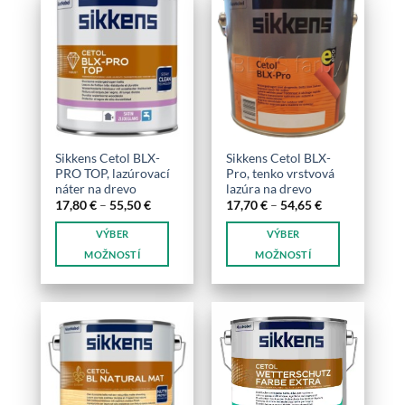
viacero
viacero
variantov.
variantov.
Možnosti
Možnosti
si
si
môžete
môžete
vybrať
vybrať
na
na
stránke
stránke
produktu.
Sikkens Cetol BLX-
Sikkens Cetol BLX-
produktu.
PRO TOP, lazúrovací
Pro, tenko vrstvová
náter na drevo
lazúra na drevo
Price
Price
17,80
€
–
55,50
€
17,70
€
–
54,65
€
range:
range:
17,80 €
17,70 €
VÝBER
VÝBER
through
through
55,50 €
54,65 €
MOŽNOSTÍ
MOŽNOSTÍ
Tento
Tento
produkt
produkt
má
má
viacero
viacero
variantov.
variantov.
Možnosti
Možnosti
si
si