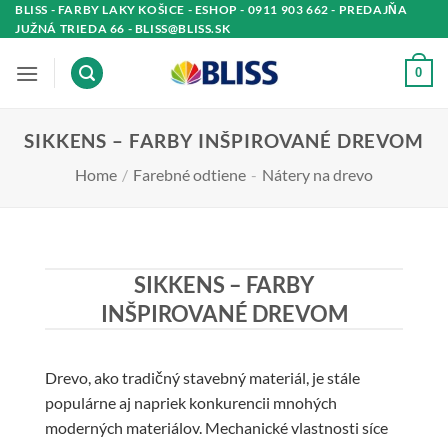
Skip
BLISS - FARBY LAKY KOŠICE - ESHOP - 0911 903 662 - PREDAJŇA
JUŽNÁ TRIEDA 66 - BLISS@BLISS.SK
to
content
0
SIKKENS – FARBY INŠPIROVANÉ DREVOM
Home
/
Farebné odtiene
-
Nátery na drevo
SIKKENS – FARBY
INŠPIROVANÉ DREVOM
Drevo, ako tradičný stavebný materiál, je stále
populárne aj napriek konkurencii mnohých
moderných materiálov. Mechanické vlastnosti síce