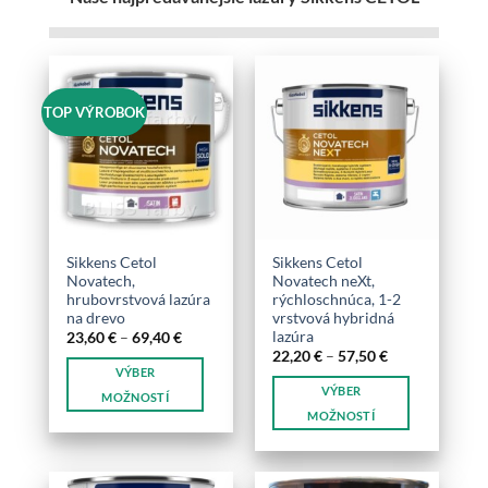
TOP VÝROBOK
Sikkens Cetol
Sikkens Cetol
Novatech,
Novatech neXt,
hrubovrstvová lazúra
rýchloschnúca, 1-2
na drevo
vrstvová hybridná
lazúra
Price
23,60
€
–
69,40
€
range:
Price
22,20
€
–
57,50
€
23,60 €
range:
VÝBER
through
22,20 €
VÝBER
69,40 €
through
MOŽNOSTÍ
57,50 €
MOŽNOSTÍ
Tento
Tento
produkt
produkt
má
má