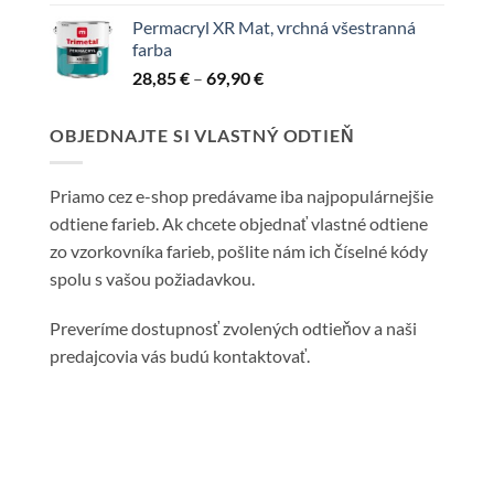
range:
Permacryl XR Mat, vrchná všestranná
20,60 €
farba
through
Price
28,85
€
–
69,90
€
62,15 €
range:
28,85 €
OBJEDNAJTE SI VLASTNÝ ODTIEŇ
through
69,90 €
Priamo cez e-shop predávame iba najpopulárnejšie
odtiene farieb. Ak chcete objednať vlastné odtiene
zo vzorkovníka farieb, pošlite nám ich číselné kódy
spolu s vašou požiadavkou.
Preveríme dostupnosť zvolených odtieňov a naši
predajcovia vás budú kontaktovať.