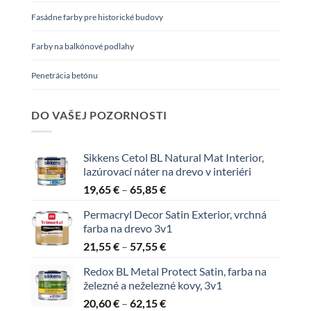
Fasádne farby pre historické budovy
Farby na balkónové podlahy
Penetrácia betónu
DO VAŠEJ POZORNOSTI
Sikkens Cetol BL Natural Mat Interior,
lazúrovací náter na drevo v interiéri
Price
19,65
€
–
65,85
€
range:
Permacryl Decor Satin Exterior, vrchná
19,65 €
farba na drevo 3v1
through
Price
21,55
€
–
57,55
€
65,85 €
range:
Redox BL Metal Protect Satin, farba na
21,55 €
železné a neželezné kovy, 3v1
through
Price
20,60
€
–
62,15
€
57,55 €