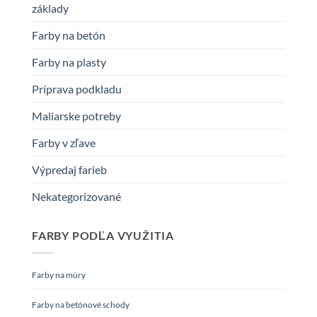
základy
Farby na betón
Farby na plasty
Príprava podkladu
Maliarske potreby
Farby v zľave
Výpredaj farieb
Nekategorizované
FARBY PODĽA VYUŽITIA
Farby na múry
Farby na betónové schody