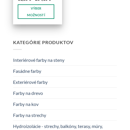
range:
11,65 €
VÝBER
through
284,10 €
MOŽNOSTÍ
Tento
produkt
má
viacero
KATEGÓRIE PRODUKTOV
variantov.
Možnosti
si
Interiérové farby na steny
môžete
vybrať
Fasádne farby
na
Exteriérové farby
stránke
produktu.
Farby na drevo
Farby na kov
Farby na strechy
Hydroizolácie - strechy, balkóny, terasy, múry,