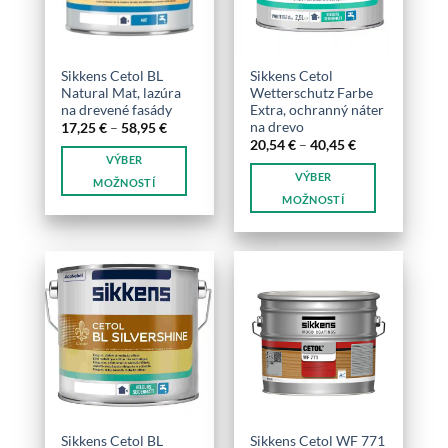
môžete
môžete
vybrať
vybrať
na
na
stránke
stránke
Sikkens Cetol BL
Sikkens Cetol
produktu.
produktu.
Natural Mat, lazúra
Wetterschutz Farbe
na drevené fasády
Extra, ochranný náter
na drevo
Price
17,25
€
–
58,95
€
range:
Price
20,54
€
–
40,45
€
17,25 €
range:
VÝBER
through
20,54 €
VÝBER
58,95 €
through
MOŽNOSTÍ
40,45 €
MOŽNOSTÍ
Tento
Tento
produkt
produkt
má
má
viacero
viacero
variantov.
variantov.
Možnosti
Možnosti
si
si
môžete
môžete
vybrať
vybrať
na
na
stránke
stránke
produktu.
Sikkens Cetol BL
Sikkens Cetol WF 771