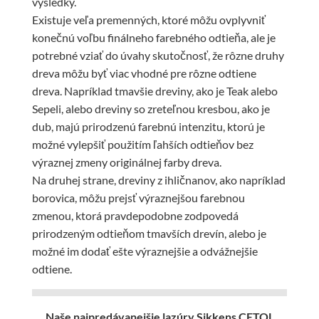
výsledky.
Existuje veľa premenných, ktoré môžu ovplyvniť
konečnú voľbu finálneho farebného odtieňa, ale je
potrebné vziať do úvahy skutočnosť, že rôzne druhy
dreva môžu byť viac vhodné pre rôzne odtiene
dreva. Napríklad tmavšie dreviny, ako je Teak alebo
Sepeli, alebo dreviny so zreteľnou kresbou, ako je
dub, majú prirodzenú farebnú intenzitu, ktorú je
možné vylepšiť použitím ľahších odtieňov bez
výraznej zmeny originálnej farby dreva.
Na druhej strane, dreviny z ihličnanov, ako napríklad
borovica, môžu prejsť výraznejšou farebnou
zmenou, ktorá pravdepodobne zodpovedá
prirodzeným odtieňom tmavších drevín, alebo je
možné im dodať ešte výraznejšie a odvážnejšie
odtiene.
Naše najpredávanejšie lazúry Sikkens CETOL