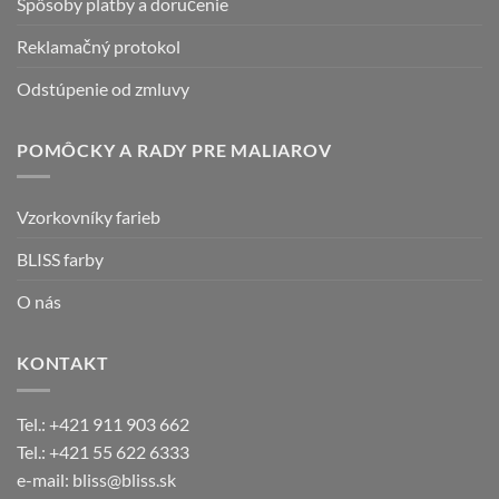
Spôsoby platby a doručenie
Reklamačný protokol
Odstúpenie od zmluvy
POMÔCKY A RADY PRE MALIAROV
Vzorkovníky farieb
BLISS farby
O nás
KONTAKT
Tel.: +421 911 903 662
Tel.: +421 55 622 6333
e-mail: bliss@bliss.sk