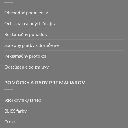
si
môžete
Obchodné podmienky
vybrať
na
Ochrana osobných údajov
stránke
produktu.
Reklamačný poriadok
Spôsoby platby a doručenie
Reklamačný protokol
Odstúpenie od zmluvy
POMÔCKY A RADY PRE MALIAROV
Vzorkovníky farieb
BLISS farby
O nás