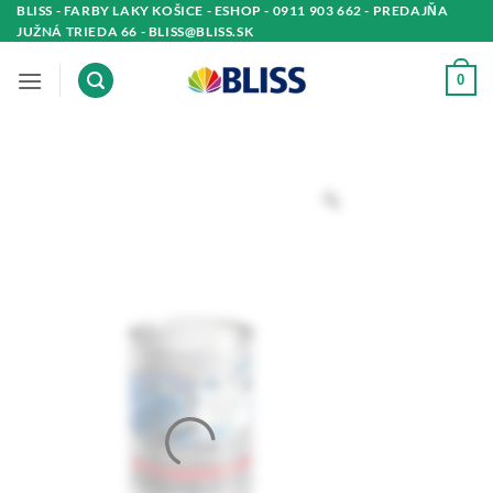
Skip
BLISS - FARBY LAKY KOŠICE - ESHOP - 0911 903 662 - PREDAJŇA
JUŽNÁ TRIEDA 66 - BLISS@BLISS.SK
to
content
0