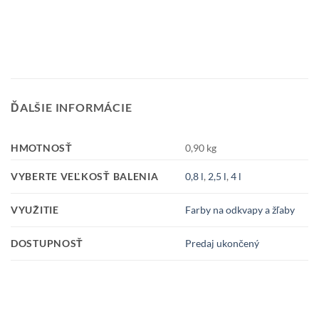
ĎALŠIE INFORMÁCIE
HMOTNOSŤ
0,90 kg
VYBERTE VEĽKOSŤ BALENIA
0,8 l
,
2,5 l
,
4 l
VYUŽITIE
Farby na odkvapy a žľaby
DOSTUPNOSŤ
Predaj ukončený