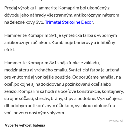
range:
Predaj výrobku Hammerite Komaprim bol ukončený z
10,50 €
dôvodu jeho náhrady všestranným, antikoróznym náterom
through
na železné kovy 3v1,
Trimetal Steloxine Decor
.
46,70 €
Hammerite Komaprim 3v1 je syntetická farba s výborným
antikoróznym účinkom. Kombinuje bariérový a inhibičný
efekt.
Hammerite Komaprim 3v1 spája funkcie základu,
medzináteru aj vrchného emailu. Syntetická farba je určená
pre vnútorné aj vonkajšie použitie. Odporúčame nanášať na
oceľ, pokojne aj na zoxidovanú pozinkovanú oceľ alebo
železo. Komparim sa hodí na oceľové konštrukcie, kontajnery,
strojné súčasti, strechy, brány, stĺpy a podobne. Vyznačuje sa
dlhodobým antikoróznym účinkom, vysokou odolnosťou
voči poveternostným vplyvom.
VYMAZAŤ
Vyberte veľkosť balenia