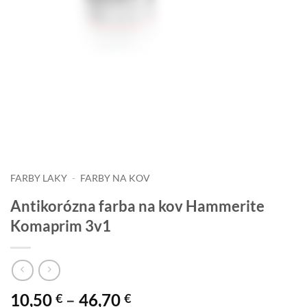
FARBY LAKY
-
FARBY NA KOV
Antikorózna farba na kov Hammerite
Komaprim 3v1
Price
10,50
–
46,70
€
€