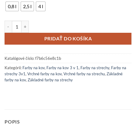
0,8 l
2,5 l
4 l
množstvo Antikorózna farba na kov Hammerite Komaprim 3v1
PRIDAŤ DO KOŠÍKA
Katalógové číslo:
f7b6c56e8c1b
Kategórií:
Farby na kov
,
Farby na kov 3 v 1
,
Farby na strechy
,
Farby na
strechy 3v1
,
Vrchné farby na kov
,
Vrchné farby na strechu
,
Základné
farby na kov
,
Základné farby na strechy
POPIS